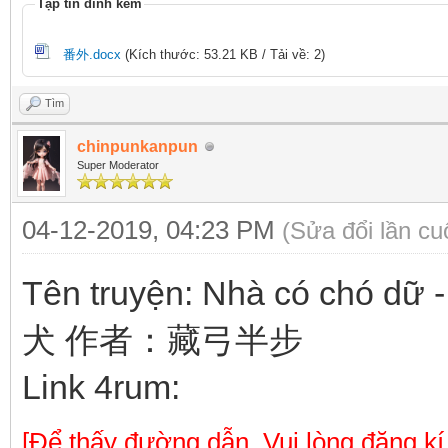
Tập tin đính kèm
番外.docx
(Kích thước: 53.21 KB / Tải về: 2)
Tìm
chinpunkanpun
Super Moderator
04-12-2019, 04:23 PM
(Sửa đổi lần c
Tên truyện: Nhà có chó 
犬 作者：藏弓半步
Link 4rum:
[Để thấy đường dẫn. Vui lòng đăng kí