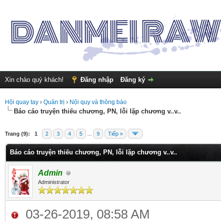
Xin chào quý khách!
Đăng nhập
Đăng ký
Hội quay tay
›
Quản trị
›
Nội quy và thông báo
Báo cáo truyện thiếu chương, PN, lỗi lặp chương v..v..
Trang (9):
1
2
3
4
5
...
9
Tiếp »
Báo cáo truyện thiếu chương, PN, lỗi lặp chương v..v..
Admin
Administrator
03-26-2019, 08:58 AM