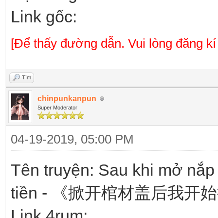
Link gốc:
[Để thấy đường dẫn. Vui lòng đăng kí
Tìm
chinpunkanpun
Super Moderator
04-19-2019, 05:00 PM
Tên truyện: Sau khi mở nắp 
tiền - 《掀开棺材盖后我开
Link 4rum: