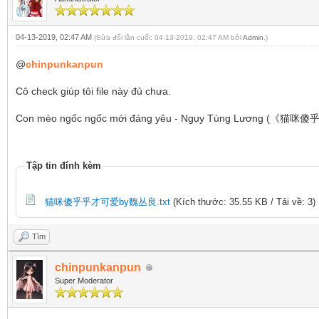
04-13-2019, 02:47 AM
(Sửa đổi lần cuối: 04-13-2019, 02:47 AM bởi
Admin
.)
@
chinpunkanpun
Cô check giúp tôi file này đủ chưa.
Con mèo ngốc ngốc mới đáng yêu - Ngụy Tùng Lương
Tập tin đính kèm
猫咪傻乎乎才可爱by魏丛良.txt
(Kích thước: 35.55 KB / Tải về: 3)
Tìm
chinpunkanpun
Super Moderator