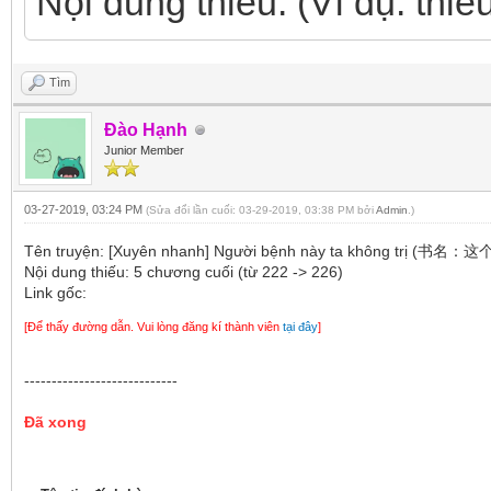
Nội dung thiếu: (Ví dụ: thiế
Tìm
Đào Hạnh
Junior Member
03-27-2019, 03:24 PM
(Sửa đổi lần cuối: 03-29-2019, 03:38 PM bởi
Admin
.)
Tên truyện: [Xuyên nhanh] Người bệnh này ta không 
Nội dung thiếu: 5 chương cuối (từ 222 -> 226)
Link gốc:
[Để thấy đường dẫn. Vui lòng đăng kí thành viên
tại đây
]
----------------------------
Đã xong