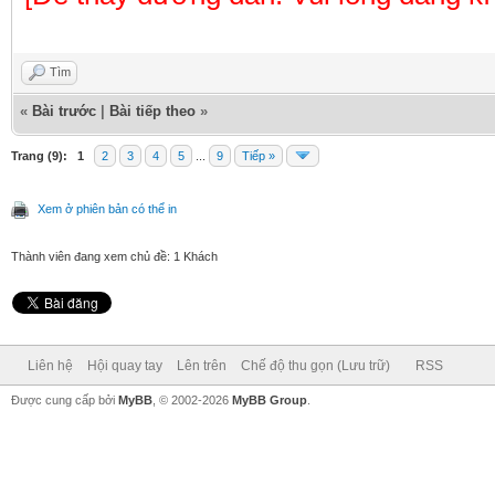
Tìm
«
Bài trước
|
Bài tiếp theo
»
Trang (9):
1
2
3
4
5
...
9
Tiếp »
Xem ở phiên bản có thể in
Thành viên đang xem chủ đề: 1 Khách
Liên hệ
Hội quay tay
Lên trên
Chế độ thu gọn (Lưu trữ)
RSS
Được cung cấp bởi
MyBB
, © 2002-2026
MyBB Group
.