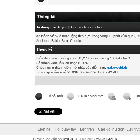
Thống kê
Ai đang trực tuyến
[
Danh sách hoàn chỉnh
]
82 thành viên đã hoạt động tích cực trong vòng 15 phút vừa qua (0 
Applebot, Baidu, Bing, Google
Thống kê
Diễn đàn hiện có tổng cộng 13,279 bài viết trong 10,624 chủ đề.
Số thành viên đã kích hoạt 16,476.
Chào mừng thành viên mới nhất của diễn đàn,
nakrwvddab
Truy cập nhiều nhất 23,936, 05-07-2026 lúc 07:42 PM
Có bài mới
Chưa có bài mới
Ch
Liên hệ
Hội quay tay
Lên trên
Chế độ thu gọn (Lưu trữ
Được cung cấp bởi
MyBB
, © 2002-2026
MyBB Group
.