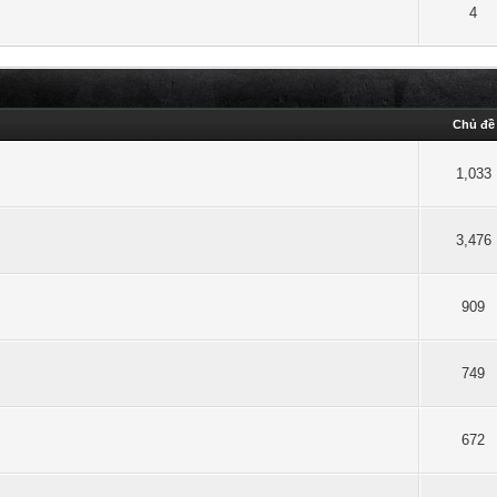
4
Chủ đề
1,033
3,476
909
749
672