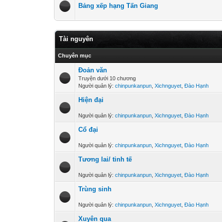
Bảng xếp hạng Tấn Giang
Tài nguyên
Chuyên mục
Đoản văn
Truyện dưới 10 chương
Người quản lý:
chinpunkanpun
,
Xichnguyet
,
Đào Hạnh
Hiện đại
Người quản lý:
chinpunkanpun
,
Xichnguyet
,
Đào Hạnh
Cổ đại
Người quản lý:
chinpunkanpun
,
Xichnguyet
,
Đào Hạnh
Tương lai/ tinh tế
Người quản lý:
chinpunkanpun
,
Xichnguyet
,
Đào Hạnh
Trùng sinh
Người quản lý:
chinpunkanpun
,
Xichnguyet
,
Đào Hạnh
Xuyên qua