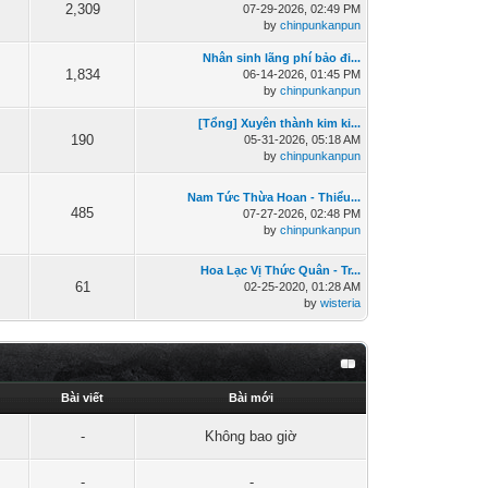
2,309
07-29-2026, 02:49 PM
by
chinpunkanpun
Nhân sinh lãng phí bảo đi...
1,834
06-14-2026, 01:45 PM
by
chinpunkanpun
[Tổng] Xuyên thành kim ki...
190
05-31-2026, 05:18 AM
by
chinpunkanpun
Nam Tức Thừa Hoan - Thiểu...
485
07-27-2026, 02:48 PM
by
chinpunkanpun
Hoa Lạc Vị Thức Quân - Tr...
61
02-25-2020, 01:28 AM
by
wisteria
Bài viết
Bài mới
-
Không bao giờ
-
-