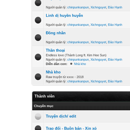
Người quản lý:
chinpunkanpun
,
Xichnguyet
,
Đào Hạnh
Linh dị huyền huyễn
Người quản lý:
chinpunkanpun
,
Xichnguyet
,
Đào Hạnh
Đồng nhân
Người quản lý:
chinpunkanpun
,
Xichnguyet
,
Đào Hạnh
Thần thoại
Endless love (Thành Long ft. Kim Hee Sun)
Người quản lý:
chinpunkanpun
,
Xichnguyet
,
Đào Hạnh
Diễn đàn con:
Nhà kho
Nhà kho
Raw truyện từ xxxx - 2018
Người quản lý:
chinpunkanpun
,
Xichnguyet
,
Đào Hạnh
Thành viên
Chuyên mục
Truyện dịch/ edit
Trao đổi - Buôn bán - Xin xỏ