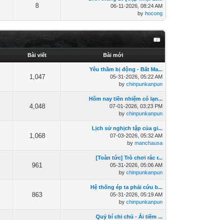
8
06-11-2026, 08:24 AM
by
hocong
Bài viết
Bài mới
Yêu thầm bị động - Bất Ma...
1,047
05-31-2026, 05:22 AM
by
chinpunkanpun
Hôm nay tiền nhiệm có lạn...
4,048
07-01-2026, 03:23 PM
by
chinpunkanpun
Lịch sử nghịch tập của gi...
1,068
07-03-2026, 05:32 AM
by
manchausa
[Toàn tức] Trò chơi rác r...
961
05-31-2026, 05:06 AM
by
chinpunkanpun
Hệ thống ép ta phải cứu b...
863
05-31-2026, 05:19 AM
by
chinpunkanpun
Quỷ bí chi chủ - Ái tiềm ...