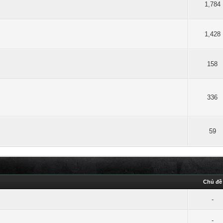
1,784
1,428
158
336
59
Chủ đề
-
-