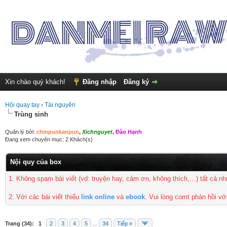
Xin chào quý khách!
Đăng nhập
Đăng ký
Hội quay tay
›
Tài nguyên
Trùng sinh
Quản lý bởi:
chinpunkanpun
,
Xichnguyet
,
Đào Hạnh
Đang xem chuyên mục: 2 Khách(s)
Nội quy của box
1. Không spam bài viết
(vd: truyện hay, cảm ơn, không thích,…) tất cả 
2. Với các bài viết thiếu
link online
và
ebook
. Vui lòng comt phản hồi vớ
Trang (34):
1
2
3
4
5
...
34
Tiếp »