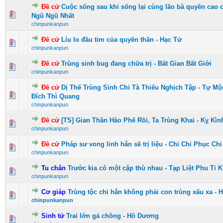
Đề cử
Cuộc sống sau khi sống lại cùng lão bà quyền cao c
0 Vote(s) - 0 vượt quá 5 sao
1
2
3
4
5
Ngũ Ngũ Nhất
chinpunkanpun
Đề cử
Líu lo đầu tim của quyền thần - Hạc Tử
0 Vote(s) - 0 vượt quá 5 sao
1
2
3
4
5
chinpunkanpun
Đề cử
Trùng sinh bug đang chữa trị - Bất Gian Bất Giới
0 Vote(s) - 0 vượt quá 5 sao
1
2
3
4
5
chinpunkanpun
Đề cử
Dị Thế Trùng Sinh Chi Tà Thiếu Nghịch Tập - Tự M
2 Vote(s) - 4.5 vượt quá 5 sao
1
2
3
4
5
Đích Thì Quang
chinpunkanpun
Đề cử
[TS] Gian Thần Hào Phế Rồi, Ta Trùng Khai - Kỵ Kì
0 Vote(s) - 0 vượt quá 5 sao
1
2
3
4
5
chinpunkanpun
Đề cử
Pháp sư vong linh hắn sẽ trị liệu - Chi Chi Phục Chi
0 Vote(s) - 0 vượt quá 5 sao
1
2
3
4
5
chinpunkanpun
Tu chân
Trước kia có một cặp thù nhau - Tạp Liệt Phu Ti K
0 Vote(s) - 0 vượt quá 5 sao
1
2
3
4
5
chinpunkanpun
Cơ giáp
Trùng tộc chi hắn không phải con trùng xấu xa - 
0 Vote(s) - 0 vượt quá 5 sao
1
2
3
4
5
chinpunkanpun
Sinh tử
Trai lớn gả chồng - Hồ Dương
0 Vote(s) - 0 vượt quá 5 sao
1
2
3
4
5