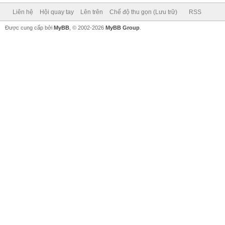
Liên hệ
Hội quay tay
Lên trên
Chế độ thu gọn (Lưu trữ)
RSS
Được cung cấp bởi
MyBB
, © 2002-2026
MyBB Group
.