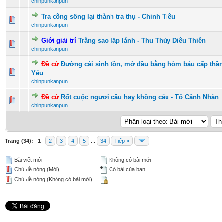
chinpunkanpun
Tra công sống lại thành tra thụ - Chinh Tiêu
0 Vote(s) - 0 vượt quá 5 sao
1
2
3
4
5
chinpunkanpun
Giới giải trí
Trăng sao lấp lánh - Thu Thủy Diêu Thiên
0 Vote(s) - 0 vượt quá 5 sao
1
2
3
4
5
chinpunkanpun
Đề cử
Đường cái sinh tồn, mở đầu bằng hòm báu cấp thần
0 Vote(s) - 0 vượt quá 5 sao
1
2
3
4
5
Yêu
chinpunkanpun
Đề cử
Rốt cuộc ngươi câu hay không câu - Tô Cảnh Nhàn
0 Vote(s) - 0 vượt quá 5 sao
1
2
3
4
5
chinpunkanpun
Trang (34):
1
2
3
4
5
...
34
Tiếp »
Bài viết mới
Không có bài mới
Chủ đề nóng (Mới)
Có bài của bạn
Chủ đề nóng (Không có bài mới)