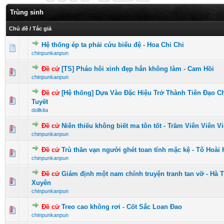
Trùng sinh
Chủ đề
/
Tác giả
Hệ thống ép ta phải cứu biểu đệ - Hoa Chi Chi
0 Vote(s) - 0 vượt quá 5 sao
1
2
3
4
5
chinpunkanpun
Đề cử
[TS] Pháo hôi xinh đẹp hắn không làm - Cam Hồi
0 Vote(s) - 0 vượt quá 5 sao
1
2
3
4
5
chinpunkanpun
Đề cử
[Hệ thống] Dựa Vào Đặc Hiệu Trở Thành Tiên Đạo C
0 Vote(s) - 0 vượt quá 5 sao
1
2
3
4
5
Tuyết
dollkita
Đề cử
Niên thiếu không biết ma tôn tốt - Trầm Viên Viên V
0 Vote(s) - 0 vượt quá 5 sao
1
2
3
4
5
chinpunkanpun
Đề cử
Trù thần vạn người ghét toan tính mặc kệ - Tô Hoài
0 Vote(s) - 0 vượt quá 5 sao
1
2
3
4
5
chinpunkanpun
Đề cử
Giám định một nam chính truyện tranh tan vỡ - Hà 
0 Vote(s) - 0 vượt quá 5 sao
1
2
3
4
5
Xuyên
chinpunkanpun
Đề cử
Treo cao không rơi - Cốt Sắc Loan Đao
0 Vote(s) - 0 vượt quá 5 sao
1
2
3
4
5
chinpunkanpun