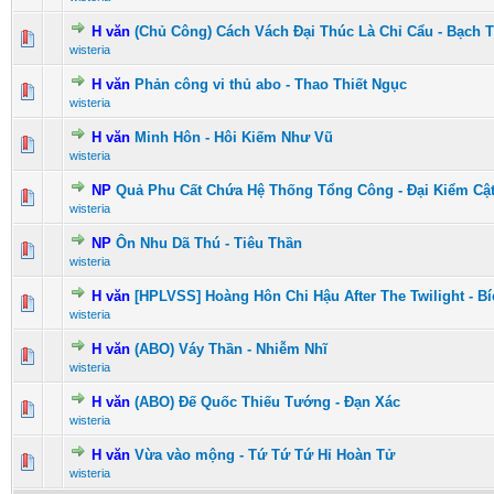
H văn
(Chủ Công) Cách Vách Đại Thúc Là Chỉ Cẩu - Bạch 
0 Vote(s) - 0 vượt quá 5 sao
1
2
3
4
5
wisteria
H văn
Phản công vi thủ abo - Thao Thiết Ngục
0 Vote(s) - 0 vượt quá 5 sao
1
2
3
4
5
wisteria
H văn
Minh Hôn - Hôi Kiếm Như Vũ
0 Vote(s) - 0 vượt quá 5 sao
1
2
3
4
5
wisteria
NP
Quả Phu Cất Chứa Hệ Thống Tổng Công - Đại Kiểm Cậ
0 Vote(s) - 0 vượt quá 5 sao
1
2
3
4
5
wisteria
NP
Ôn Nhu Dã Thú - Tiêu Thần
0 Vote(s) - 0 vượt quá 5 sao
1
2
3
4
5
wisteria
H văn
[HPLVSS] Hoàng Hôn Chi Hậu After The Twilight - B
0 Vote(s) - 0 vượt quá 5 sao
1
2
3
4
5
wisteria
H văn
(ABO) Váy Thần - Nhiễm Nhĩ
0 Vote(s) - 0 vượt quá 5 sao
1
2
3
4
5
wisteria
H văn
(ABO) Đế Quốc Thiếu Tướng - Đạn Xác
0 Vote(s) - 0 vượt quá 5 sao
1
2
3
4
5
wisteria
H văn
Vừa vào mộng - Tứ Tứ Tứ Hỉ Hoàn Tử
0 Vote(s) - 0 vượt quá 5 sao
1
2
3
4
5
wisteria