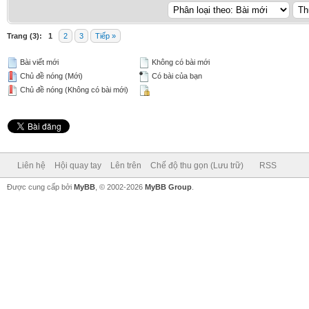
Trang (3):
1
2
3
Tiếp »
Bài viết mới
Không có bài mới
Chủ đề nóng (Mới)
Có bài của bạn
Chủ đề nóng (Không có bài mới)
Liên hệ
Hội quay tay
Lên trên
Chế độ thu gọn (Lưu trữ)
RSS
Được cung cấp bởi
MyBB
, © 2002-2026
MyBB Group
.