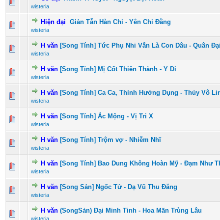
0 Vote(s) - 0 vượt quá 5 sao
1
2
3
4
5
wisteria
Hiện đại
Giản Tẫn Hàn Chi - Yên Chi Đằng
0 Vote(s) - 0 vượt quá 5 sao
1
2
3
4
5
wisteria
H văn
[Song Tính] Tức Phụ Nhi Vẫn Là Con Dâu - Quân Đạ
0 Vote(s) - 0 vượt quá 5 sao
1
2
3
4
5
wisteria
H văn
[Song Tính] Mị Cốt Thiên Thành - Y Di
0 Vote(s) - 0 vượt quá 5 sao
1
2
3
4
5
wisteria
H văn
[Song Tính] Ca Ca, Thỉnh Hưởng Dụng - Thủy Vô Li
0 Vote(s) - 0 vượt quá 5 sao
1
2
3
4
5
wisteria
H văn
[Song Tính] Ác Mộng - Vị Tri X
0 Vote(s) - 0 vượt quá 5 sao
1
2
3
4
5
wisteria
H văn
[Song Tính] Trộm vợ - Nhiễm Nhĩ
0 Vote(s) - 0 vượt quá 5 sao
1
2
3
4
5
wisteria
H văn
[Song Tính] Bao Dung Không Hoàn Mỹ - Đạm Như T
0 Vote(s) - 0 vượt quá 5 sao
1
2
3
4
5
wisteria
H văn
[Song Sản] Ngốc Tử - Dạ Vũ Thu Đăng
0 Vote(s) - 0 vượt quá 5 sao
1
2
3
4
5
wisteria
H văn
(SongSản) Đại Minh Tinh - Hoa Mãn Trùng Lâu
0 Vote(s) - 0 vượt quá 5 sao
1
2
3
4
5
wisteria