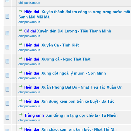
chinpunkanpun
Hiện đại
Xuyên thành đại tra công ta rưng rưng nước mắt
0 Vote(s) - 0 vượt quá 5 sao
1
2
3
4
5
Sanh Mãi Mãi Mãi
chinpunkanpun
Cổ đại
Xuyên đến Đại Lương - Tiêu Thanh Minh
0 Vote(s) - 0 vượt quá 5 sao
1
2
3
4
5
chinpunkanpun
Hiện đại
Xuyên Ca - Tịnh Kiết
0 Vote(s) - 0 vượt quá 5 sao
1
2
3
4
5
chinpunkanpun
Hiện đại
Xương cá - Ngọc Thất Thất
0 Vote(s) - 0 vượt quá 5 sao
1
2
3
4
5
chinpunkanpun
Hiện đại
Xung đột ngoài ý muốn - Sơn Minh
0 Vote(s) - 0 vượt quá 5 sao
1
2
3
4
5
chinpunkanpun
Hiện đại
Xuân Phong Bất Độ - Nhất Tiếu Tác Xuân Ôn
0 Vote(s) - 0 vượt quá 5 sao
1
2
3
4
5
chinpunkanpun
Hiện đại
Xin đừng xem pỏn trên xe buýt - Ba Tức
0 Vote(s) - 0 vượt quá 5 sao
1
2
3
4
5
chinpunkanpun
Trùng sinh
Xin đừng im lặng đợi chờ ta - Tạ Nhiên
0 Vote(s) - 0 vượt quá 5 sao
1
2
3
4
5
chinpunkanpun
Hiện đại
Xin chào, cảm ơn, tạm biệt - Nhất Thì Nhị