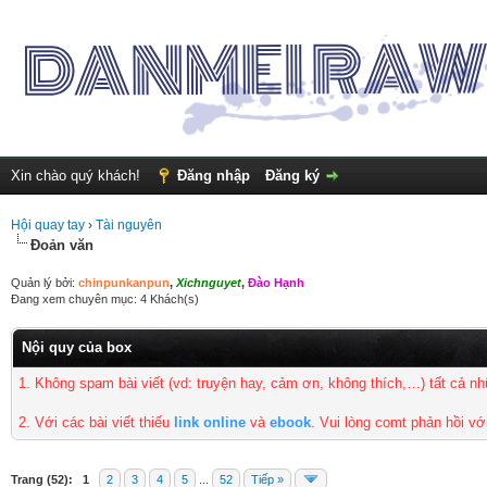
Xin chào quý khách!
Đăng nhập
Đăng ký
Hội quay tay
›
Tài nguyên
Đoản văn
Quản lý bởi:
chinpunkanpun
,
Xichnguyet
,
Đào Hạnh
Đang xem chuyên mục: 4 Khách(s)
Nội quy của box
1. Không spam bài viết
(vd: truyện hay, cảm ơn, không thích,…) tất cả 
2. Với các bài viết thiếu
link online
và
ebook
. Vui lòng comt phản hồi vớ
Trang (52):
1
2
3
4
5
...
52
Tiếp »