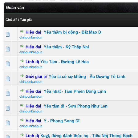
Đoản văn
Chủ đề
/
Tác giả
Hiện đại
Yêu thầm bị động - Bất Mao D
0 Vote(s) - 0 vượt quá 5 sao
1
2
3
4
5
chinpunkanpun
Hiện đại
Yêu thầm - Kỳ Thập Nhị
0 Vote(s) - 0 vượt quá 5 sao
1
2
3
4
5
chinpunkanpun
Linh dị
Yêu Tâm - Đường Lê Hoa
0 Vote(s) - 0 vượt quá 5 sao
1
2
3
4
5
chinpunkanpun
Giới giải trí
Yêu ta có sợ không - Âu Dương Tô Linh
0 Vote(s) - 0 vượt quá 5 sao
1
2
3
4
5
chinpunkanpun
Hiện đại
Yêu nhất - Tam Phiến Đồng Linh
0 Vote(s) - 0 vượt quá 5 sao
1
2
3
4
5
chinpunkanpun
Hiện đại
Yên tâm đi - Sơn Phong Như Lan
0 Vote(s) - 0 vượt quá 5 sao
1
2
3
4
5
chinpunkanpun
Hiện đại
Y - Phong Song Dĩ
0 Vote(s) - 0 vượt quá 5 sao
1
2
3
4
5
chinpunkanpun
Linh dị
Xuỵt, đừng đánh thức họ - Tiểu Nhị Thông Bạch
0 Vote(s) - 0 vượt quá 5 sao
1
2
3
4
5