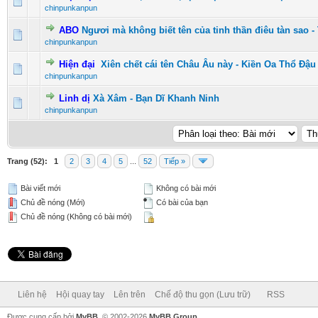
0 Vote(s) - 0 vượt quá 5 sao
1
2
3
4
5
chinpunkanpun
ABO
Ngươi mà không biết tên của tinh thần điêu tàn sao -
0 Vote(s) - 0 vượt quá 5 sao
1
2
3
4
5
chinpunkanpun
Hiện đại
Xiên chết cái tên Châu Âu này - Kiền Oa Thổ Đậu
0 Vote(s) - 0 vượt quá 5 sao
1
2
3
4
5
chinpunkanpun
Linh dị
Xà Xâm - Bạn Dĩ Khanh Ninh
0 Vote(s) - 0 vượt quá 5 sao
1
2
3
4
5
chinpunkanpun
Trang (52):
1
2
3
4
5
...
52
Tiếp »
Bài viết mới
Không có bài mới
Chủ đề nóng (Mới)
Có bài của bạn
Chủ đề nóng (Không có bài mới)
Liên hệ
Hội quay tay
Lên trên
Chế độ thu gọn (Lưu trữ)
RSS
Được cung cấp bởi
MyBB
, © 2002-2026
MyBB Group
.