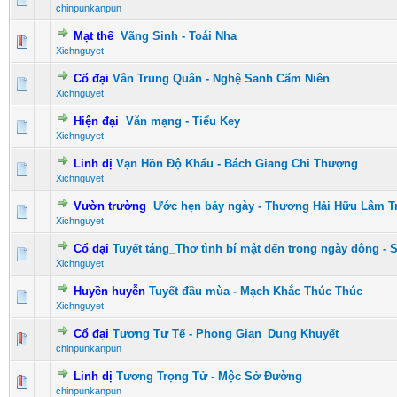
chinpunkanpun
Mạt thế
Vãng Sinh - Toái Nha
0 Vote(s) - 0 vượt quá 5 sao
1
2
3
4
5
Xichnguyet
Cổ đại
Vân Trung Quân - Nghệ Sanh Cẩm Niên
0 Vote(s) - 0 vượt quá 5 sao
1
2
3
4
5
Xichnguyet
Hiện đại
Văn mạng - Tiểu Key
0 Vote(s) - 0 vượt quá 5 sao
1
2
3
4
5
Xichnguyet
Linh dị
Vạn Hồn Độ Khẩu - Bách Giang Chi Thượng
0 Vote(s) - 0 vượt quá 5 sao
1
2
3
4
5
Xichnguyet
Vườn trường
Ước hẹn bảy ngày - Thương Hải Hữu Lâm T
0 Vote(s) - 0 vượt quá 5 sao
1
2
3
4
5
Xichnguyet
Cổ đại
Tuyết táng_Thơ tình bí mật đến trong ngày đông -
0 Vote(s) - 0 vượt quá 5 sao
1
2
3
4
5
Xichnguyet
Huyền huyễn
Tuyết đầu mùa - Mạch Khắc Thúc Thúc
0 Vote(s) - 0 vượt quá 5 sao
1
2
3
4
5
Xichnguyet
Cổ đại
Tương Tư Tế - Phong Gian_Dung Khuyết
0 Vote(s) - 0 vượt quá 5 sao
1
2
3
4
5
chinpunkanpun
Linh dị
Tương Trọng Tử - Mộc Sở Đường
0 Vote(s) - 0 vượt quá 5 sao
1
2
3
4
5
chinpunkanpun