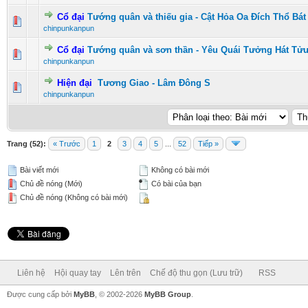
Cổ đại
Tướng quân và thiếu gia - Cật Hỏa Oa Đích Thổ Bát
0 Vote(s) - 0 vượt quá 5 sao
1
2
3
4
5
chinpunkanpun
Cổ đại
Tướng quân và sơn thần - Yêu Quái Tưởng Hát Tử
0 Vote(s) - 0 vượt quá 5 sao
1
2
3
4
5
chinpunkanpun
Hiện đại
Tương Giao - Lâm Đông S
0 Vote(s) - 0 vượt quá 5 sao
1
2
3
4
5
chinpunkanpun
Trang (52):
« Trước
1
2
3
4
5
...
52
Tiếp »
Bài viết mới
Không có bài mới
Chủ đề nóng (Mới)
Có bài của bạn
Chủ đề nóng (Không có bài mới)
Liên hệ
Hội quay tay
Lên trên
Chế độ thu gọn (Lưu trữ)
RSS
Được cung cấp bởi
MyBB
, © 2002-2026
MyBB Group
.