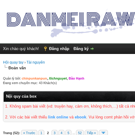
Xin chào quý khách!
Đăng nhập
Đăng ký
Hội quay tay
›
Tài nguyên
Đoản văn
Quản lý bởi:
chinpunkanpun
,
Xichnguyet
,
Đào Hạnh
Đang xem chuyên mục: 43 Khách(s)
Nội quy của box
1. Không spam bài viết
(vd: truyện hay, cảm ơn, không thích,…) tất cả 
2. Với các bài viết thiếu
link online
và
ebook
. Vui lòng comt phản hồi vớ
Trang (52):
« Trước
1
2
3
4
5
...
52
Tiếp »