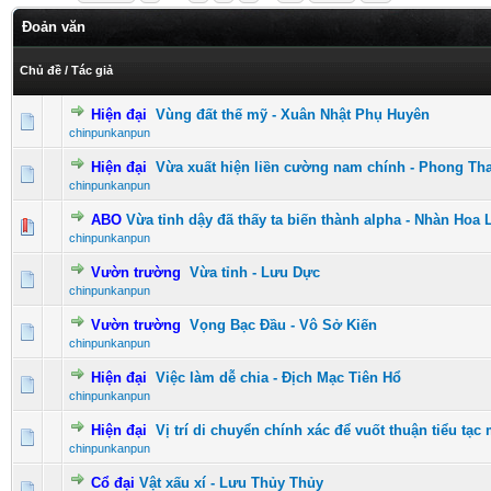
Đoản văn
Chủ đề
/
Tác giả
Hiện đại
Vùng đất thế mỹ - Xuân Nhật Phụ Huyên
0 Vote(s) - 0 vượt quá 5 sao
1
2
3
4
5
chinpunkanpun
Hiện đại
Vừa xuất hiện liền cường nam chính - Phong Th
0 Vote(s) - 0 vượt quá 5 sao
1
2
3
4
5
chinpunkanpun
ABO
Vừa tỉnh dậy đã thấy ta biến thành alpha - Nhàn Hoa 
0 Vote(s) - 0 vượt quá 5 sao
1
2
3
4
5
chinpunkanpun
Vườn trường
Vừa tỉnh - Lưu Dực
0 Vote(s) - 0 vượt quá 5 sao
1
2
3
4
5
chinpunkanpun
Vườn trường
Vọng Bạc Đầu - Vô Sở Kiến
0 Vote(s) - 0 vượt quá 5 sao
1
2
3
4
5
chinpunkanpun
Hiện đại
Việc làm dễ chia - Địch Mạc Tiên Hổ
0 Vote(s) - 0 vượt quá 5 sao
1
2
3
4
5
chinpunkanpun
Hiện đại
Vị trí di chuyển chính xác để vuốt thuận tiểu tạc
0 Vote(s) - 0 vượt quá 5 sao
1
2
3
4
5
chinpunkanpun
Cổ đại
Vật xấu xí - Lưu Thủy Thủy
0 Vote(s) - 0 vượt quá 5 sao
1
2
3
4
5