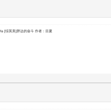
 - Mục Hạ [综英美]胖达的奋斗 作者：目夏