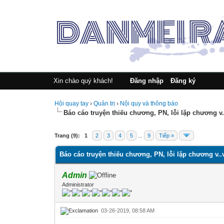
Xin chào quý khách!
Đăng nhập
Đăng ký
Hội quay tay
›
Quản trị
›
Nội quy và thông báo
Báo cáo truyện thiếu chương, PN, lỗi lặp chương v..
 Vote(s) - Trung bình 0
Trang (9):
1
2
3
4
5
...
9
Tiếp »
Báo cáo truyện thiếu chương, PN, lỗi lặp chương v..v
Admin
Administrator
03-26-2019, 08:58 AM