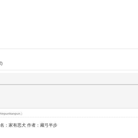
2)
chinpunkanpun
.)
Bán Bộ (书名：家有恶犬 作者：藏弓半步