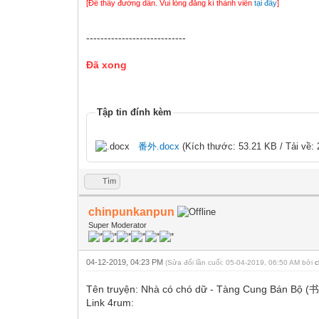
[Để thấy đường dẫn. Vui lòng đăng kí thành viên
tại đây
]
----------------------------
Đã xong
Tập tin đính kèm
番外.docx
(Kích thước: 53.21 KB / Tải về: 
Tìm
chinpunkanpun
Super Moderator
04-12-2019, 04:23 PM
(Sửa đổi lần cuối: 05-04-2019, 06:50 AM bởi
Tên truyện: Nhà có chó dữ - Tàng Cung 
Link 4rum: