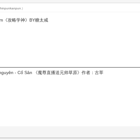
chinpunkanpun
.)
Thái Hàm《攻略学神》BY糖太咸
soái thảo nguyên - Cổ Sân 《魔尊直播送元帅草原》作者：古莘