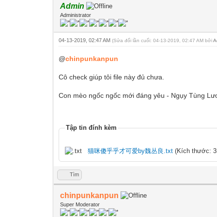
Admin
Administrator
04-13-2019, 02:47 AM
(Sửa đổi lần cuối: 04-13-2019, 02:47 AM bởi
A
@
chinpunkanpun
Cô check giúp tôi file này đủ chưa.
Con mèo ngốc ngốc mới đáng yêu - Ngụy
Tập tin đính kèm
猫咪傻乎乎才可爱by魏丛良.txt
(Kích thước: 35
Tìm
chinpunkanpun
Super Moderator