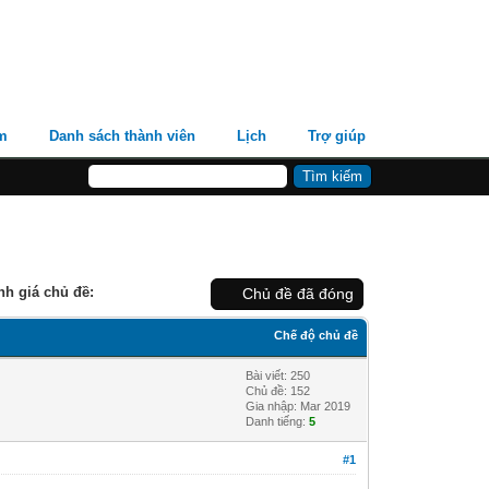
m
Danh sách thành viên
Lịch
Trợ giúp
nh giá chủ đề:
Chủ đề đã đóng
Chế độ chủ đề
Bài viết: 250
Chủ đề: 152
Gia nhập: Mar 2019
Danh tiếng:
5
#1