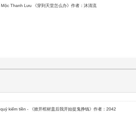
 thế nào - Mộc Thanh Lưu 《穿到天堂怎么办》作者：沐清流
ắt đầu bắt quỷ kiếm tiền - 《掀开棺材盖后我开始捉鬼挣钱》作者：2042