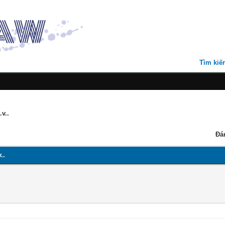
Tìm kiế
v..
Đá
..