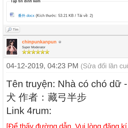
Tập tin đính kèm
番外.docx
(Kích thước: 53.21 KB / Tải về: 2)
Tìm
chinpunkanpun
Super Moderator
04-12-2019, 04:23 PM
(Sửa đổi lần c
Tên truyện: Nhà có chó 
犬 作者：藏弓半步
Link 4rum:
[Để thấy đường dẫn. Vui lòng đăng kí