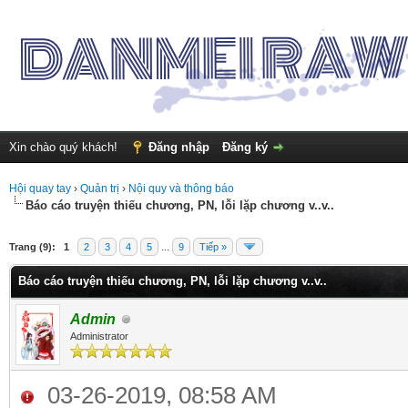
Xin chào quý khách!
Đăng nhập
Đăng ký
Hội quay tay
›
Quản trị
›
Nội quy và thông báo
Báo cáo truyện thiếu chương, PN, lỗi lặp chương v..v..
Trang (9):
1
2
3
4
5
...
9
Tiếp »
Báo cáo truyện thiếu chương, PN, lỗi lặp chương v..v..
Admin
Administrator
03-26-2019, 08:58 AM