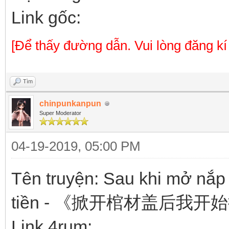
Link gốc:
[Để thấy đường dẫn. Vui lòng đăng kí
Tìm
chinpunkanpun
Super Moderator
04-19-2019, 05:00 PM
Tên truyện: Sau khi mở nắp 
tiền - 《掀开棺材盖后我开
Link 4rum: