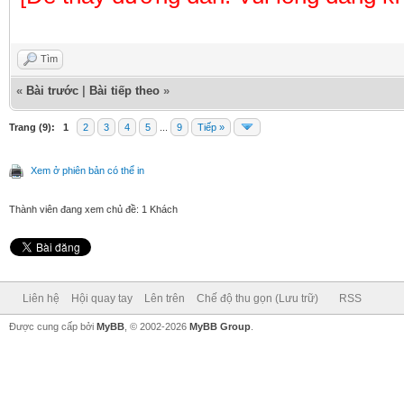
Tìm
«
Bài trước
|
Bài tiếp theo
»
Trang (9):
1
2
3
4
5
...
9
Tiếp »
Xem ở phiên bản có thể in
Thành viên đang xem chủ đề: 1 Khách
Liên hệ
Hội quay tay
Lên trên
Chế độ thu gọn (Lưu trữ)
RSS
Được cung cấp bởi
MyBB
, © 2002-2026
MyBB Group
.