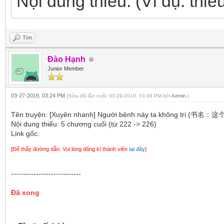
Nội dung thiếu: (Ví dụ: thiế
Tìm
Đào Hạnh
Junior Member
03-27-2019, 03:24 PM
(Sửa đổi lần cuối: 03-29-2019, 03:38 PM bởi
Admin
.)
Tên truyện: [Xuyên nhanh] Người bệnh này ta không 
Nội dung thiếu: 5 chương cuối (từ 222 -> 226)
Link gốc:
[Để thấy đường dẫn. Vui lòng đăng kí thành viên
tại đây
]
----------------------------
Đã xong