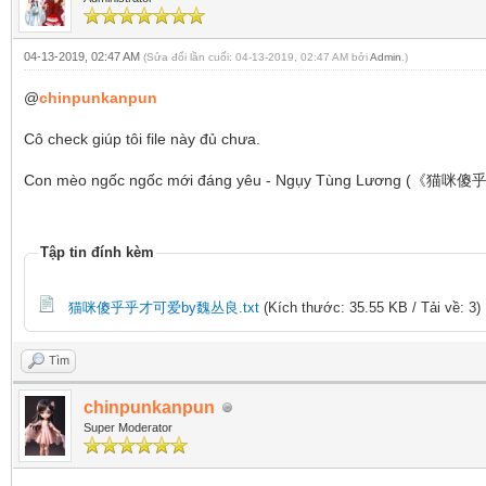
04-13-2019, 02:47 AM
(Sửa đổi lần cuối: 04-13-2019, 02:47 AM bởi
Admin
.)
@
chinpunkanpun
Cô check giúp tôi file này đủ chưa.
Con mèo ngốc ngốc mới đáng yêu - Ngụy Tùng Lương
Tập tin đính kèm
猫咪傻乎乎才可爱by魏丛良.txt
(Kích thước: 35.55 KB / Tải về: 3)
Tìm
chinpunkanpun
Super Moderator