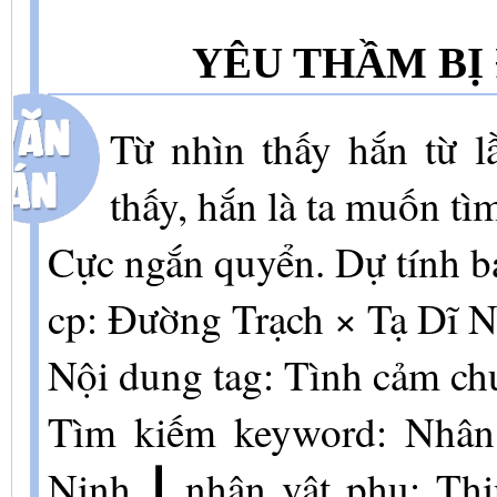
YÊU THẦM BỊ
Từ nhìn thấy hắn từ l
thấy, hắn là ta muốn tì
Cực ngắn quyển. Dự tính ba
cp: Đường Trạch × Tạ Dĩ N
Nội dung tag: Tình cảm ch
Tìm kiếm keyword: Nhân 
Ninh ┃ nhân vật phụ: T