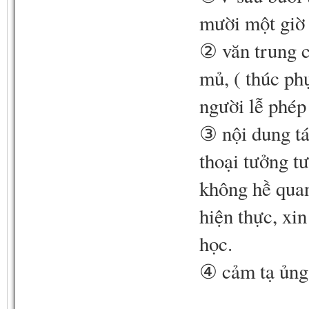
mười một giờ 
② văn trung c
mủ, ( thúc phụ
người lễ phép
③ nội dung tá
thoại tưởng t
không hề quan
hiện thực, xi
học.
④ cảm tạ ủng 