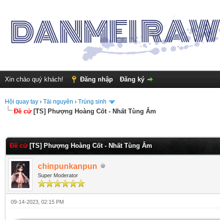
Xin chào quý khách!
Đăng nhập
Đăng ký
Hội quay tay
›
Tài nguyên
›
Trùng sinh
Đề cử
[TS] Phượng Hoàng Cốt - Nhất Tùng Âm
nh 0
Đề cử
[TS] Phượng Hoàng Cốt - Nhất Tùng Âm
chinpunkanpun
Super Moderator
09-14-2023, 02:15 PM