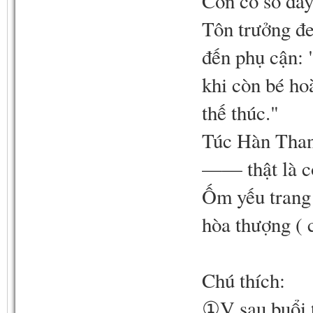
Còn có so đâ
Tôn trưởng đ
đến phụ cận: 
khi còn bé ho
thế thúc."
Túc Hàn Thanh
—— thật là c
Ốm yếu trang 
hòa thượng ( 
Chú thích:
①V sau buổi t