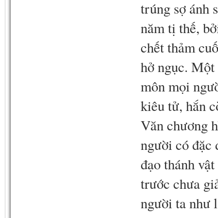
trúng sợ ánh 
năm tị thế, bở
chết thảm cuố
hở ngục. Một k
môn mọi người
kiêu tử, hắn 
Văn chương hì
người có đặc đ
đạo thánh vậ
trước chưa giả
người ta như 