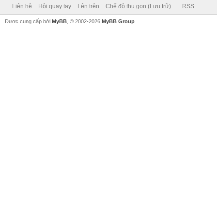
Liên hệ
Hội quay tay
Lên trên
Chế độ thu gọn (Lưu trữ)
RSS
Được cung cấp bởi
MyBB
, © 2002-2026
MyBB Group
.