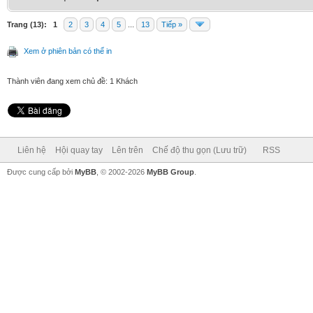
Trang (13):
1
2
3
4
5
...
13
Tiếp »
Xem ở phiên bản có thể in
Thành viên đang xem chủ đề: 1 Khách
Liên hệ
Hội quay tay
Lên trên
Chế độ thu gọn (Lưu trữ)
RSS
Được cung cấp bởi
MyBB
, © 2002-2026
MyBB Group
.