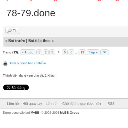
78-79.done
Tìm
«
Bài trước
|
Bài tiếp theo
»
Trang (13):
« Trước
1
2
3
4
5
6
...
13
Tiếp »
Xem ở phiên bản có thể in
Thành viên đang xem chủ đề: 1 Khách
Liên hệ
Hội quay tay
Lên trên
Chế độ thu gọn (Lưu trữ)
RSS
Được cung cấp bởi
MyBB
, © 2002-2026
MyBB Group
.