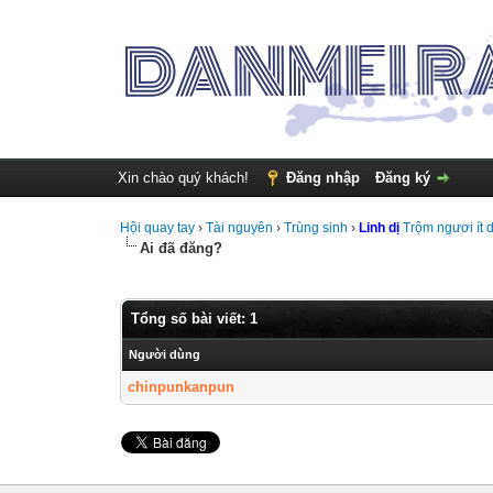
Xin chào quý khách!
Đăng nhập
Đăng ký
Hội quay tay
›
Tài nguyên
›
Trùng sinh
›
Linh dị
Trộm ngươi ít d
Ai đã đăng?
Tổng số bài viết: 1
Người dùng
chinpunkanpun