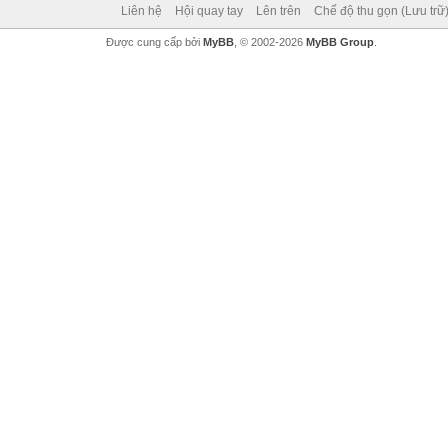
Liên hệ
Hội quay tay
Lên trên
Chế độ thu gọn (Lưu trữ
Được cung cấp bởi
MyBB
, © 2002-2026
MyBB Group
.