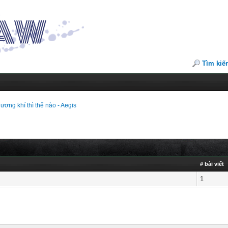
Tìm kiế
ương khí thì thế nào - Aegis
# bài viết
1