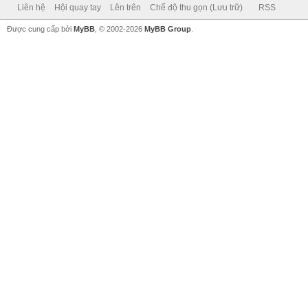
Liên hệ
Hội quay tay
Lên trên
Chế độ thu gọn (Lưu trữ)
RSS
Được cung cấp bởi
MyBB
, © 2002-2026
MyBB Group
.