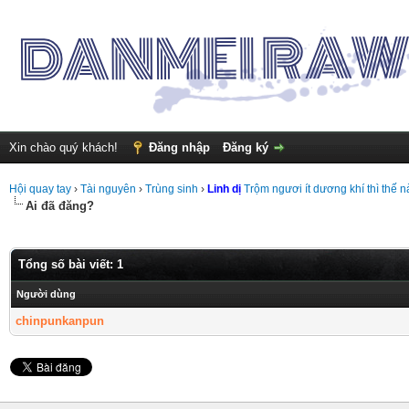
Xin chào quý khách!
Đăng nhập
Đăng ký
Hội quay tay
›
Tài nguyên
›
Trùng sinh
›
Linh dị
Trộm ngươi ít dương khí thì thế n
Ai đã đăng?
Tổng số bài viết: 1
Người dùng
chinpunkanpun