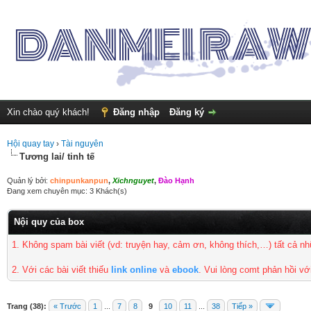
Xin chào quý khách!
Đăng nhập
Đăng ký
Hội quay tay
›
Tài nguyên
Tương lai/ tinh tế
Quản lý bởi:
chinpunkanpun
,
Xichnguyet
,
Đào Hạnh
Đang xem chuyên mục: 3 Khách(s)
Nội quy của box
1. Không spam bài viết
(vd: truyện hay, cảm ơn, không thích,…) tất cả 
2. Với các bài viết thiếu
link online
và
ebook
. Vui lòng comt phản hồi vớ
Trang (38):
« Trước
1
...
7
8
9
10
11
...
38
Tiếp »