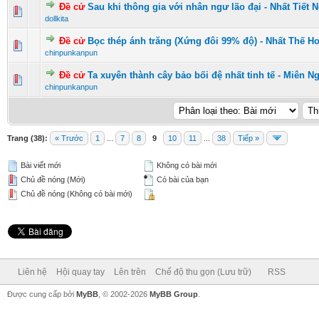
Đề cử
Sau khi thông gia với nhân ngư lão đại - Nhất Tiết 
0 Vote(s) - 0 vượt quá 5 sao
1
2
3
4
5
dollkita
Đề cử
Bọc thép ánh trăng (Xứng đôi 99% độ) - Nhất Thế 
0 Vote(s) - 0 vượt quá 5 sao
1
2
3
4
5
chinpunkanpun
Đề cử
Ta xuyên thành cây bảo bối đệ nhất tinh tế - Miên N
0 Vote(s) - 0 vượt quá 5 sao
1
2
3
4
5
chinpunkanpun
Trang (38):
« Trước
1
...
7
8
9
10
11
...
38
Tiếp »
Bài viết mới
Không có bài mới
Chủ đề nóng (Mới)
Có bài của bạn
Chủ đề nóng (Không có bài mới)
Liên hệ
Hội quay tay
Lên trên
Chế độ thu gọn (Lưu trữ)
RSS
Được cung cấp bởi
MyBB
, © 2002-2026
MyBB Group
.