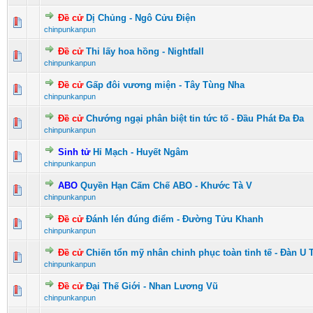
Đề cử
Dị Chủng - Ngô Cửu Điện
0 Vote(s) - 0 vượt quá 5 sao
1
2
3
4
5
chinpunkanpun
Đề cử
Thi lấy hoa hồng - Nightfall
0 Vote(s) - 0 vượt quá 5 sao
1
2
3
4
5
chinpunkanpun
Đề cử
Gấp đôi vương miện - Tây Tùng Nha
0 Vote(s) - 0 vượt quá 5 sao
1
2
3
4
5
chinpunkanpun
Đề cử
Chướng ngại phân biệt tin tức tố - Đầu Phát Đa Đa
0 Vote(s) - 0 vượt quá 5 sao
1
2
3
4
5
chinpunkanpun
Sinh tử
Hỉ Mạch - Huyết Ngâm
0 Vote(s) - 0 vượt quá 5 sao
1
2
3
4
5
chinpunkanpun
ABO
Quyền Hạn Cấm Chế ABO - Khước Tà V
0 Vote(s) - 0 vượt quá 5 sao
1
2
3
4
5
chinpunkanpun
Đề cử
Đánh lén đúng điểm - Đường Tửu Khanh
0 Vote(s) - 0 vượt quá 5 sao
1
2
3
4
5
chinpunkanpun
Đề cử
Chiến tổn mỹ nhân chinh phục toàn tinh tế - Đàn U
0 Vote(s) - 0 vượt quá 5 sao
1
2
3
4
5
chinpunkanpun
Đề cử
Đại Thế Giới - Nhan Lương Vũ
0 Vote(s) - 0 vượt quá 5 sao
1
2
3
4
5
chinpunkanpun