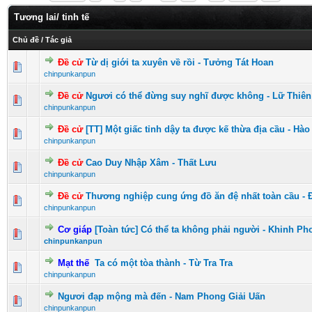
Tương lai/ tinh tế
Chủ đề
/
Tác giả
Đề cử
Từ dị giới ta xuyên về rồi - Tưởng Tát Hoan
0 Vote(s) - 0 vượt quá 5 sao
1
2
3
4
5
chinpunkanpun
Đề cử
Ngươi có thể đừng suy nghĩ được không - Lữ Thiên
0 Vote(s) - 0 vượt quá 5 sao
1
2
3
4
5
chinpunkanpun
Đề cử
[TT] Một giấc tỉnh dậy ta được kế thừa địa cầu - Hào
0 Vote(s) - 0 vượt quá 5 sao
1
2
3
4
5
chinpunkanpun
Đề cử
Cao Duy Nhập Xâm - Thất Lưu
0 Vote(s) - 0 vượt quá 5 sao
1
2
3
4
5
chinpunkanpun
Đề cử
Thương nghiệp cung ứng đồ ăn đệ nhất toàn cầu - 
0 Vote(s) - 0 vượt quá 5 sao
1
2
3
4
5
chinpunkanpun
Cơ giáp
[Toàn tức] Có thể ta không phải người - Khinh 
0 Vote(s) - 0 vượt quá 5 sao
1
2
3
4
5
chinpunkanpun
Mạt thế
Ta có một tòa thành - Từ Tra Tra
0 Vote(s) - 0 vượt quá 5 sao
1
2
3
4
5
chinpunkanpun
Ngươi đạp mộng mà đến - Nam Phong Giải Uấn
0 Vote(s) - 0 vượt quá 5 sao
1
2
3
4
5
chinpunkanpun