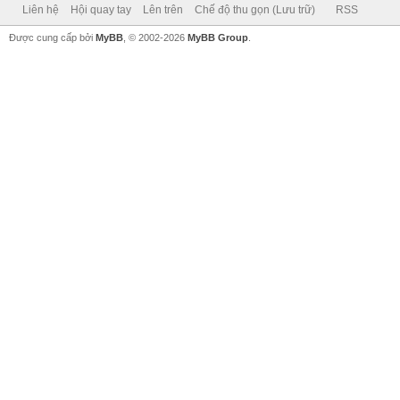
Liên hệ
Hội quay tay
Lên trên
Chế độ thu gọn (Lưu trữ)
RSS
Được cung cấp bởi
MyBB
, © 2002-2026
MyBB Group
.