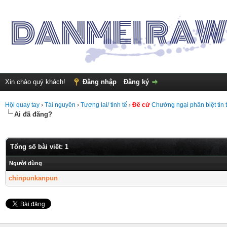
Xin chào quý khách!
Đăng nhập
Đăng ký
Hội quay tay
›
Tài nguyên
›
Tương lai/ tinh tế
›
Đề cử
Chướng ngại phân biệt tin 
Ai đã đăng?
Tổng số bài viết: 1
Người dùng
chinpunkanpun