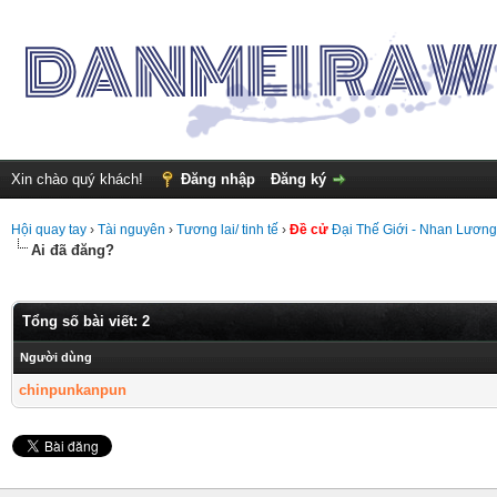
Xin chào quý khách!
Đăng nhập
Đăng ký
Hội quay tay
›
Tài nguyên
›
Tương lai/ tinh tế
›
Đề cử
Đại Thế Giới - Nhan Lương
Ai đã đăng?
Tổng số bài viết: 2
Người dùng
chinpunkanpun