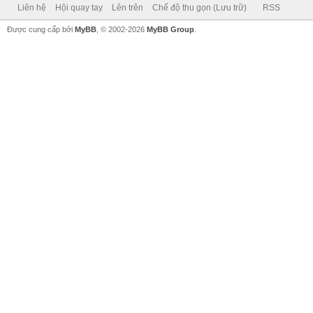
Liên hệ
Hội quay tay
Lên trên
Chế độ thu gọn (Lưu trữ)
RSS
Được cung cấp bởi
MyBB
, © 2002-2026
MyBB Group
.