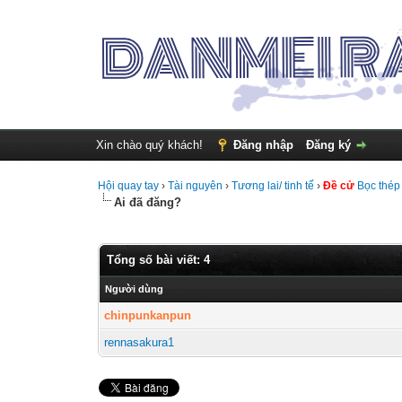
Xin chào quý khách!
Đăng nhập
Đăng ký
Hội quay tay
›
Tài nguyên
›
Tương lai/ tinh tế
›
Đề cử
Bọc thép
Ai đã đăng?
Tổng số bài viết: 4
Người dùng
chinpunkanpun
rennasakura1