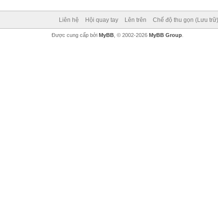
Liên hệ
Hội quay tay
Lên trên
Chế độ thu gọn (Lưu trữ
Được cung cấp bởi
MyBB
, © 2002-2026
MyBB Group
.