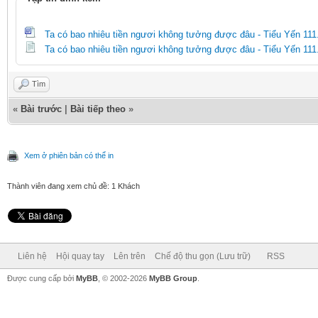
Ta có bao nhiêu tiền ngươi không tưởng được đâu - Tiểu Yến 111
Ta có bao nhiêu tiền ngươi không tưởng được đâu - Tiểu Yến 111.
Tìm
«
Bài trước
|
Bài tiếp theo
»
Xem ở phiên bản có thể in
Thành viên đang xem chủ đề: 1 Khách
Liên hệ
Hội quay tay
Lên trên
Chế độ thu gọn (Lưu trữ)
RSS
Được cung cấp bởi
MyBB
, © 2002-2026
MyBB Group
.