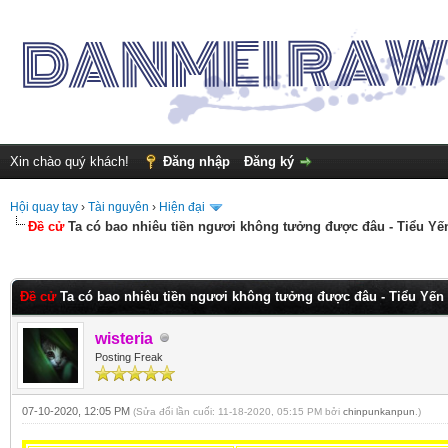
Xin chào quý khách!
Đăng nhập
Đăng ký
Hội quay tay
›
Tài nguyên
›
Hiện đại
Đề cử
Ta có bao nhiêu tiền ngươi không tưởng được đâu - Tiểu Yế
nh 0
Đề cử
Ta có bao nhiêu tiền ngươi không tưởng được đâu - Tiểu Yến
wisteria
Posting Freak
07-10-2020, 12:05 PM
(Sửa đổi lần cuối: 11-18-2020, 05:15 PM bởi
chinpunkanpun
.)