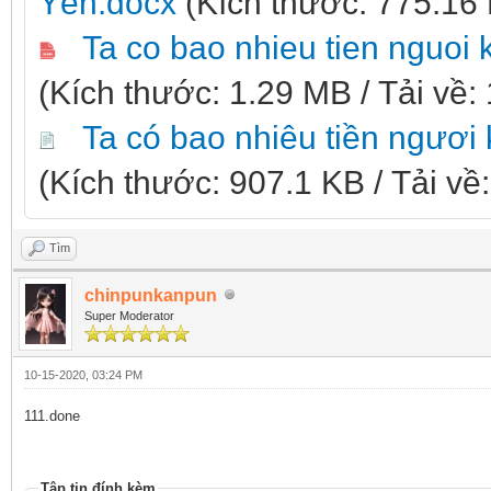
Yến.docx
(Kích thước: 775.16 
Ta co bao nhieu tien nguoi
(Kích thước: 1.29 MB / Tải về:
Ta có bao nhiêu tiền ngươi
(Kích thước: 907.1 KB / Tải về:
Tìm
chinpunkanpun
Super Moderator
10-15-2020, 03:24 PM
111.done
Tập tin đính kèm