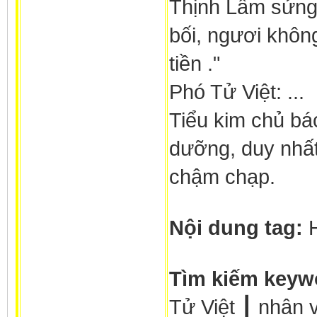
Thịnh Lâm sửng 
bối, ngươi khôn
tiền ."
Phó Tử Việt: ...
Tiểu kim chủ bác
dưỡng, duy nhấ
chậm chạp.
Nội dung tag:
Tìm kiếm keyw
Tử Việt ┃ nhân 