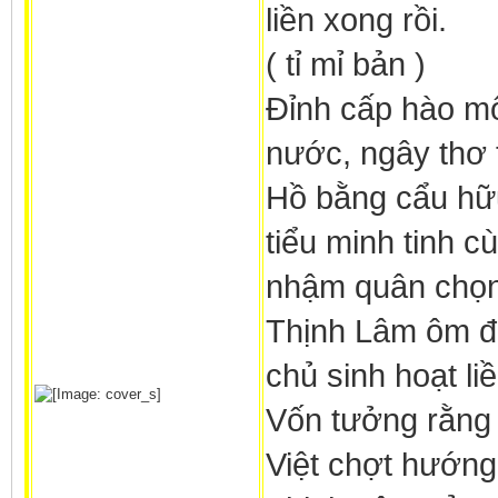
liền xong rồi.
( tỉ mỉ bản )
Đỉnh cấp hào mô
nước, ngây thơ 
Hồ bằng cẩu hữu 
tiểu minh tinh c
nhậm quân chọn
Thịnh Lâm ôm đi 
chủ sinh hoạt li
Vốn tưởng rằng c
Việt chợt hướng