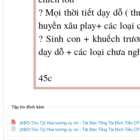
? Mọi thời tiết dạy dỗ ( t
huyền xâu play+ các loại 
? Sinh con + khuếch trươ
dạy dỗ + các loại chưa ngh
45c
Tập tin đính kèm
[ABO-Tửu Tỳ] Hoa tường vy rơi - Tát Đán Tổng Tài Đích Tiểu CP
[ABO-Tửu Tỳ] Hoa tường vy rơi - Tát Đán Tổng Tài Đích Tiểu CP.