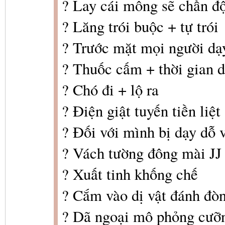
? Lay cái mông sẽ chấn đ
? Lăng trói buộc + tự trói
? Trước mặt mọi người dạ
? Thuốc cấm + thời gian dà
? Chó đi + lộ ra
? Điện giật tuyến tiền liệt
? Đối với mình bị dạy dỗ v
? Vách tường đông mài JJ
? Xuất tinh khống chế
? Cắm vào dị vật đánh đò
? Dã ngoại mô phỏng cưỡ