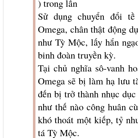
) trong lần
Sử dụng chuyển đổi tề
Omega, chân thật động dục
như Tỳ Mộc, lấy hắn ngạo
binh đoàn truyền kỳ.
Tại chủ nghĩa sô-vanh ho
Omega sẽ bị làm hạ lưu t
đến bị trở thành nhục dục
như thế nào công huân cù
khó thoát một kiếp, tỷ nh
tá Tỳ Mộc.