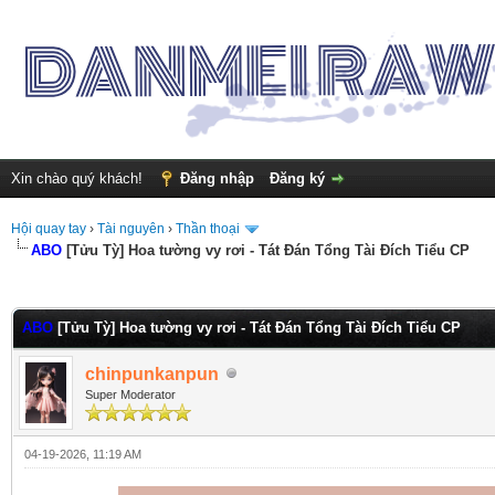
Xin chào quý khách!
Đăng nhập
Đăng ký
Hội quay tay
›
Tài nguyên
›
Thần thoại
ABO
[Tửu Tỳ] Hoa tường vy rơi - Tát Đán Tổng Tài Đích Tiểu CP
nh 0
ABO
[Tửu Tỳ] Hoa tường vy rơi - Tát Đán Tổng Tài Đích Tiểu CP
chinpunkanpun
Super Moderator
04-19-2026, 11:19 AM