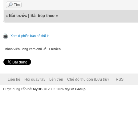
Tìm
«
Bài trước
|
Bài tiếp theo
»
Xem ở phiên bản có thể in
Thành viên đang xem chủ đề: 1 Khách
Liên hệ
Hội quay tay
Lên trên
Chế độ thu gọn (Lưu trữ)
RSS
Được cung cấp bởi
MyBB
, © 2002-2026
MyBB Group
.