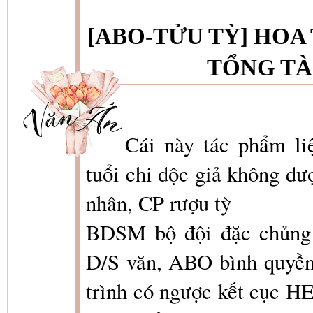
[ABO-TỬU TỲ] HOA 
TỔNG TÀI
Cái này tác phẩm li
tuổi chi độc giả không đ
nhân, CP rượu tỳ
BDSM bộ đội đặc chủng 
D/S văn, ABO bình quyền
trình có ngược kết cục HE,