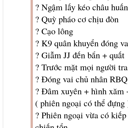
? Ngậm lấy kéo châu huấn
? Quỳ pháo cơ chịu đòn
? Cạo lông
? K9 quân khuyển đóng va
? Giẫm JJ đến bắn + quất
? Trước mặt mọi người tra
? Đóng vai chủ nhân RBQ+
? Đâm xuyên + hình xăm 
( phiên ngoại có thể đựng 
? Phiên ngoại vừa có kiếp
chiến tổn