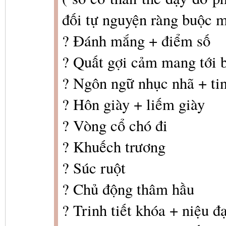
đối tự nguyện ràng buộc m
? Đánh mắng + điểm số
? Quất gợi cảm mang tới 
? Ngôn ngữ nhục nhã + tin
? Hôn giày + liếm giày
? Vòng cổ chó đi
? Khuếch trương
? Súc ruột
? Chủ động thâm hầu
? Trinh tiết khóa + niệu đ