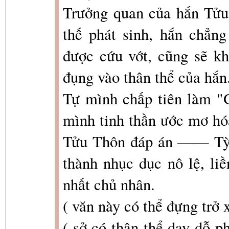
Trưởng quan của hắn Tửu
thế phát sinh, hắn chẳ
được cứu vớt, cũng sẽ k
đụng vào thân thể của hắn
Tự mình chấp tiên làm "G
mình tinh thần ước mơ hóa
Tửu Thôn đáp án —— Tỳ M
thành nhục dục nô lệ, li
nhất chủ nhân.
( văn này có thể đựng trở
( sở có thân thể dạy dỗ ph