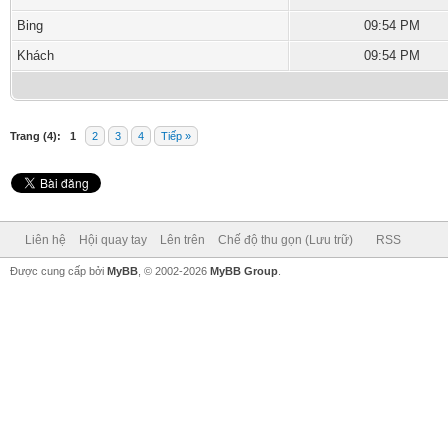
Bing
09:54 PM
Khách
09:54 PM
Trang (4):
1
2
3
4
Tiếp »
Liên hệ
Hội quay tay
Lên trên
Chế độ thu gọn (Lưu trữ)
RSS
Được cung cấp bởi
MyBB
, © 2002-2026
MyBB Group
.