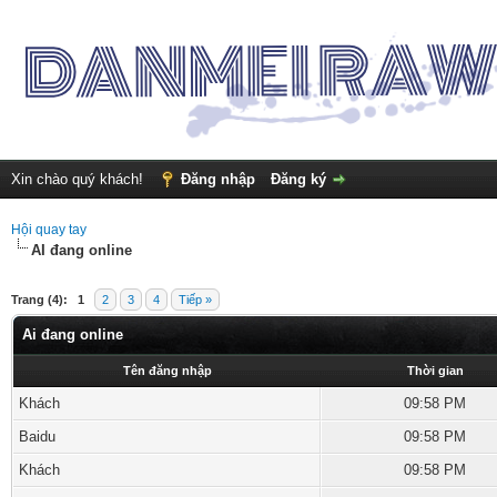
Xin chào quý khách!
Đăng nhập
Đăng ký
Hội quay tay
AI đang online
Trang (4):
1
2
3
4
Tiếp »
Ai đang online
Tên đăng nhập
Thời gian
Khách
09:58 PM
Baidu
09:58 PM
Khách
09:58 PM