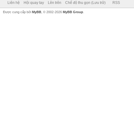
Liên hệ
Hội quay tay
Lên trên
Chế độ thu gọn (Lưu trữ)
RSS
Được cung cấp bởi
MyBB
, © 2002-2026
MyBB Group
.