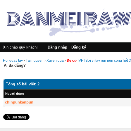
Xin chào quý khách!
Đăng nhập
Đăng ký
Hội quay tay
›
Tài nguyên
›
Xuyên qua
›
Đề cử
[VH] Bởi vì tay run nên cộng hết đ
Ai đã đăng?
Tổng số bài viết: 2
Người dùng
chinpunkanpun