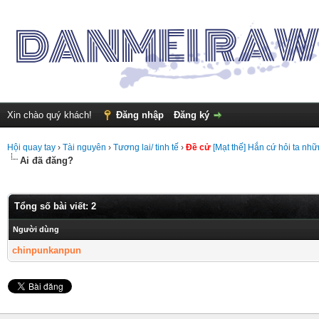
Xin chào quý khách!
Đăng nhập
Đăng ký
Hội quay tay
›
Tài nguyên
›
Tương lai/ tinh tế
›
Đề cử
[Mạt thế] Hắn cứ hỏi ta nh
Ai đã đăng?
Tổng số bài viết: 2
Người dùng
chinpunkanpun