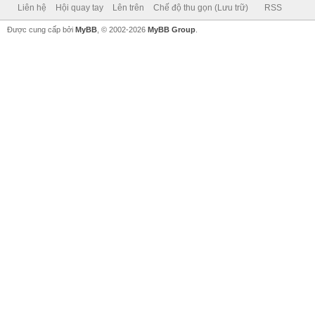
Liên hệ
Hội quay tay
Lên trên
Chế độ thu gọn (Lưu trữ)
RSS
Được cung cấp bởi
MyBB
, © 2002-2026
MyBB Group
.