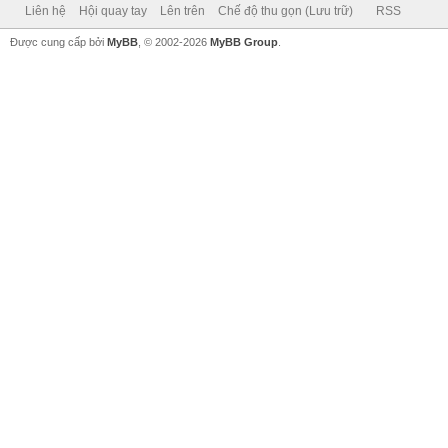
Liên hệ
Hội quay tay
Lên trên
Chế độ thu gọn (Lưu trữ)
RSS
Được cung cấp bởi
MyBB
, © 2002-2026
MyBB Group
.