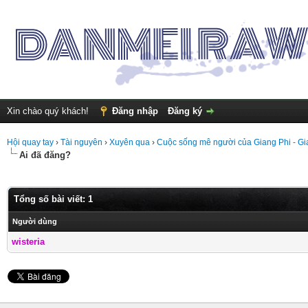
Xin chào quý khách!
Đăng nhập
Đăng ký
Hội quay tay
›
Tài nguyên
›
Xuyên qua
›
Cuộc sống mê người của Giang Phi - G
Ai đã đăng?
Tổng số bài viết: 1
Người dùng
wisteria