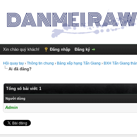
Xin chào quý khách!
Đăng nhập
Đăng ký
Hội quay tay
›
Thông tin chung
›
Bảng xếp hạng Tấn Giang
›
BXH Tấn Giang thán
Ai đã đăng?
Tổng số bài viết: 1
Người dùng
Admin