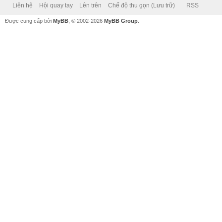
Liên hệ
Hội quay tay
Lên trên
Chế độ thu gọn (Lưu trữ)
RSS
Được cung cấp bởi
MyBB
, © 2002-2026
MyBB Group
.