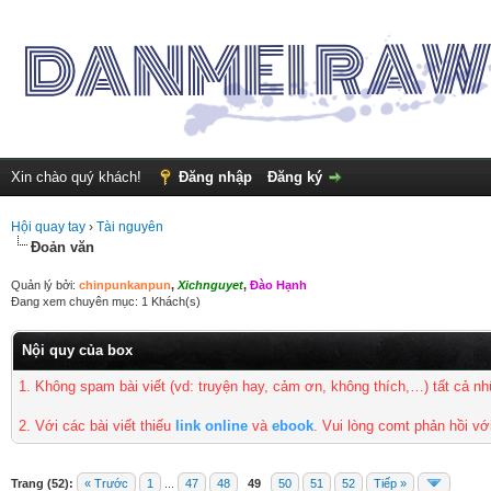
Xin chào quý khách!
Đăng nhập
Đăng ký
Hội quay tay
›
Tài nguyên
Đoản văn
Quản lý bởi:
chinpunkanpun
,
Xichnguyet
,
Đào Hạnh
Đang xem chuyên mục: 1 Khách(s)
Nội quy của box
1. Không spam bài viết
(vd: truyện hay, cảm ơn, không thích,…) tất cả 
2. Với các bài viết thiếu
link online
và
ebook
. Vui lòng comt phản hồi vớ
Trang (52):
« Trước
1
...
47
48
49
50
51
52
Tiếp »