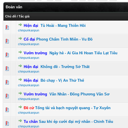
Đoản văn
Chủ đề
/
Tác giả
Hiện đại
Tù Hoài - Mang Thiên Hồi
0 Vote(s) - 0 vượt quá 5 sao
1
2
3
4
5
chinpunkanpun
Cổ đại
Phong Chẩm Tinh Miên - Vu Đồ
0 Vote(s) - 0 vượt quá 5 sao
1
2
3
4
5
chinpunkanpun
Vườn trường
Ngày hè - Ai Gia Hỉ Hoan Tiểu Lạt Tiêu
0 Vote(s) - 0 vượt quá 5 sao
1
2
3
4
5
chinpunkanpun
Hiện đại
Không đề - Trường Sở Thất
0 Vote(s) - 0 vượt quá 5 sao
1
2
3
4
5
chinpunkanpun
Hiện đại
Bỏ chạy - Vị An Thử Thế
0 Vote(s) - 0 vượt quá 5 sao
1
2
3
4
5
chinpunkanpun
Vườn trường
Văn Nhân - Đông Phương Vân Sơ
0 Vote(s) - 0 vượt quá 5 sao
1
2
3
4
5
chinpunkanpun
Đề cử
Tổng tài và bạch nguyệt quang - Tự Xuyên
0 Vote(s) - 0 vượt quá 5 sao
1
2
3
4
5
chinpunkanpun
Tu chân
Sau khi ép cưới đại mỹ nhân - Chinh Tiêu
0 Vote(s) - 0 vượt quá 5 sao
1
2
3
4
5
chinpunkanpun