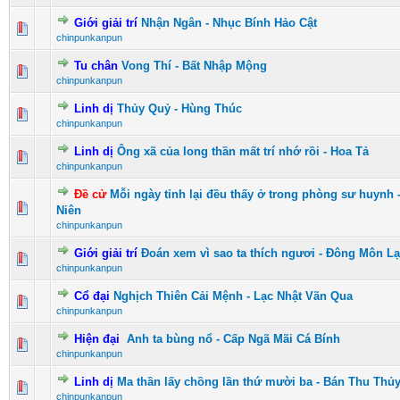
Giới giải trí
Nhận Ngân - Nhục Bính Hảo Cật
0 Vote(s) - 0 vượt quá 5 sao
1
2
3
4
5
chinpunkanpun
Tu chân
Vong Thí - Bất Nhập Mộng
0 Vote(s) - 0 vượt quá 5 sao
1
2
3
4
5
chinpunkanpun
Linh dị
Thủy Quỷ - Hùng Thúc
0 Vote(s) - 0 vượt quá 5 sao
1
2
3
4
5
chinpunkanpun
Linh dị
Ông xã của long thần mất trí nhớ rồi - Hoa Tả
0 Vote(s) - 0 vượt quá 5 sao
1
2
3
4
5
chinpunkanpun
Đề cử
Mỗi ngày tỉnh lại đều thấy ở trong phòng sư huynh 
0 Vote(s) - 0 vượt quá 5 sao
1
2
3
4
5
Niên
chinpunkanpun
Giới giải trí
Đoán xem vì sao ta thích ngươi - Đông Môn Lạ
0 Vote(s) - 0 vượt quá 5 sao
1
2
3
4
5
chinpunkanpun
Cổ đại
Nghịch Thiên Cải Mệnh - Lạc Nhật Vãn Qua
0 Vote(s) - 0 vượt quá 5 sao
1
2
3
4
5
chinpunkanpun
Hiện đại
Anh ta bùng nổ - Cấp Ngã Mãi Cá Bính
0 Vote(s) - 0 vượt quá 5 sao
1
2
3
4
5
chinpunkanpun
Linh dị
Ma thần lấy chồng lần thứ mười ba - Bán Thu Thủ
0 Vote(s) - 0 vượt quá 5 sao
1
2
3
4
5
chinpunkanpun