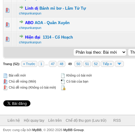
Linh dị
Bánh mì bơ - Lâm Tử Tự
0 Vote(s) - 0 vượt quá 5 sao
1
2
3
4
5
chinpunkanpun
ABO
AOA - Quân Xuyên
0 Vote(s) - 0 vượt quá 5 sao
1
2
3
4
5
chinpunkanpun
Hiện đại
1314 - Cổ Hoạch
0 Vote(s) - 0 vượt quá 5 sao
1
2
3
4
5
chinpunkanpun
Trang (52):
« Trước
1
...
47
48
49
50
51
52
Tiếp »
Bài viết mới
Không có bài mới
Chủ đề nóng (Mới)
Có bài của bạn
Chủ đề nóng (Không có bài mới)
Liên hệ
Hội quay tay
Lên trên
Chế độ thu gọn (Lưu trữ)
RSS
Được cung cấp bởi
MyBB
, © 2002-2026
MyBB Group
.