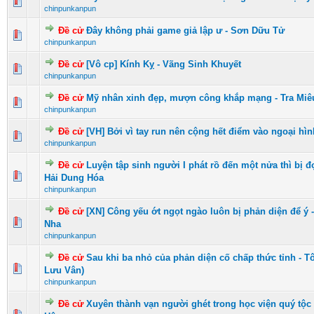
0 Vote(s) - 0 vượt quá 5 sao
1
2
3
4
5
chinpunkanpun
Đề cử
Đây không phải game giả lập ư - Sơn Dữu Tử
0 Vote(s) - 0 vượt quá 5 sao
1
2
3
4
5
chinpunkanpun
Đề cử
[Vô cp] Kính Kỵ - Vãng Sinh Khuyết
0 Vote(s) - 0 vượt quá 5 sao
1
2
3
4
5
chinpunkanpun
Đề cử
Mỹ nhân xinh đẹp, mượn công khắp mạng - Tra Miê
1 Vote(s) - 5 vượt quá 5 sao
1
2
3
4
5
chinpunkanpun
Đề cử
[VH] Bởi vì tay run nên cộng hết điểm vào ngoại hìn
0 Vote(s) - 0 vượt quá 5 sao
1
2
3
4
5
chinpunkanpun
Đề cử
Luyện tập sinh người I phát rồ đến một nửa thì bị 
0 Vote(s) - 0 vượt quá 5 sao
1
2
3
4
5
Hải Dung Hóa
chinpunkanpun
Đề cử
[XN] Công yếu ớt ngọt ngào luôn bị phản diện để ý
0 Vote(s) - 0 vượt quá 5 sao
1
2
3
4
5
Nha
chinpunkanpun
Đề cử
Sau khi ba nhỏ của phản diện cố chấp thức tỉnh - 
0 Vote(s) - 0 vượt quá 5 sao
1
2
3
4
5
Lưu Vân)
chinpunkanpun
Đề cử
Xuyên thành vạn người ghét trong học viện quý tộc