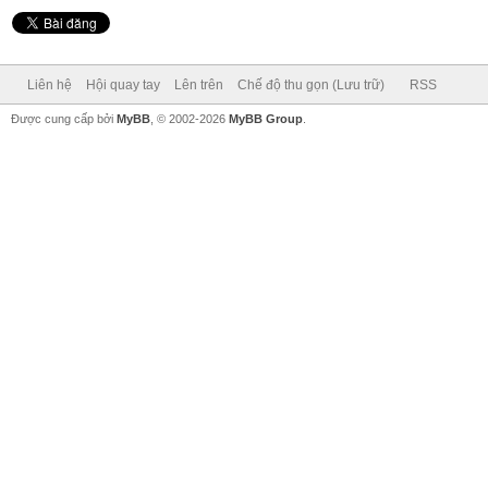
Liên hệ
Hội quay tay
Lên trên
Chế độ thu gọn (Lưu trữ)
RSS
Được cung cấp bởi
MyBB
, © 2002-2026
MyBB Group
.