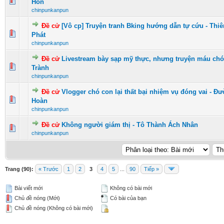
0 Vote(s) - 0 vượt quá 5 sao
1
2
3
4
5
Hôn
chinpunkanpun
Đề cử
[Vô cp] Truyện tranh Bking hướng dẫn tự cứu - Thi
0 Vote(s) - 0 vượt quá 5 sao
1
2
3
4
5
Phát
chinpunkanpun
Đề cử
Livestream bày sạp mỹ thực, nhưng truyện máu chó 
0 Vote(s) - 0 vượt quá 5 sao
1
2
3
4
5
Trành
chinpunkanpun
Đề cử
Vlogger chó con lại thất bại nhiệm vụ đóng vai - Đ
0 Vote(s) - 0 vượt quá 5 sao
1
2
3
4
5
Hoàn
chinpunkanpun
Đề cử
Không người giám thị - Tô Thành Ách Nhân
0 Vote(s) - 0 vượt quá 5 sao
1
2
3
4
5
chinpunkanpun
Trang (90):
« Trước
1
2
3
4
5
...
90
Tiếp »
Bài viết mới
Không có bài mới
Chủ đề nóng (Mới)
Có bài của bạn
Chủ đề nóng (Không có bài mới)