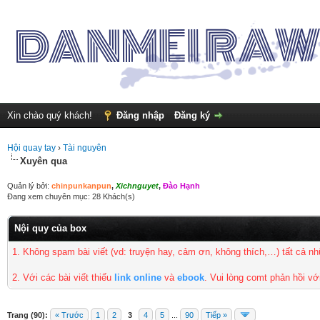
Xin chào quý khách!
Đăng nhập
Đăng ký
Hội quay tay
›
Tài nguyên
Xuyên qua
Quản lý bởi:
chinpunkanpun
,
Xichnguyet
,
Đào Hạnh
Đang xem chuyên mục: 28 Khách(s)
Nội quy của box
1. Không spam bài viết
(vd: truyện hay, cảm ơn, không thích,…) tất cả 
2. Với các bài viết thiếu
link online
và
ebook
. Vui lòng comt phản hồi vớ
Trang (90):
« Trước
1
2
3
4
5
...
90
Tiếp »