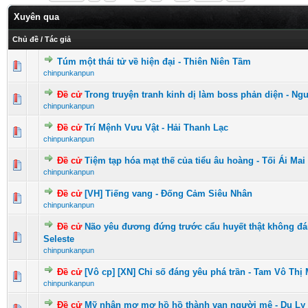
Xuyên qua
Chủ đề
/
Tác giả
Túm một thái tử về hiện đại - Thiên Niên Tầm
0 Vote(s) - 0 vượt quá 5 sao
1
2
3
4
5
chinpunkanpun
Đề cử
Trong truyện tranh kinh dị làm boss phản diện - Ngu
0 Vote(s) - 0 vượt quá 5 sao
1
2
3
4
5
chinpunkanpun
Đề cử
Trí Mệnh Vưu Vật - Hải Thanh Lạc
0 Vote(s) - 0 vượt quá 5 sao
1
2
3
4
5
chinpunkanpun
Đề cử
Tiệm tạp hóa mạt thế của tiểu âu hoàng - Tối Ái Ma
0 Vote(s) - 0 vượt quá 5 sao
1
2
3
4
5
chinpunkanpun
Đề cử
[VH] Tiếng vang - Đống Cảm Siêu Nhân
0 Vote(s) - 0 vượt quá 5 sao
1
2
3
4
5
chinpunkanpun
Đề cử
Não yêu đương đứng trước cẩu huyết thật không đán
1 Vote(s) - 5 vượt quá 5 sao
1
2
3
4
5
Seleste
chinpunkanpun
Đề cử
[Vô cp] [XN] Chỉ số đáng yêu phá trần - Tam Vô Th
0 Vote(s) - 0 vượt quá 5 sao
1
2
3
4
5
chinpunkanpun
Đề cử
Mỹ nhân mơ mơ hồ hồ thành vạn người mê - Dụ Ly