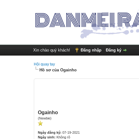
Xin chào quý khách!
Đăng nhập
Đăng ký
Hội quay tay
Hồ sơ của Ogainho
Ogainho
(Newbie)
Ngày đăng ký:
07-19-2021
Ngày sinh:
Không rõ