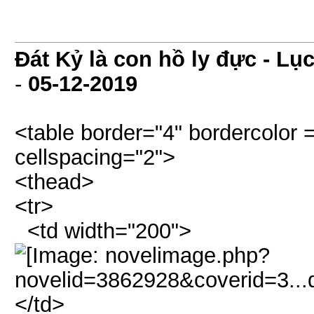
Đát Kỷ là con hồ ly đực - Lụ
-
05-12-2019
<table border="4" bordercolor 
cellspacing="2">
<thead>
<tr>
<td width="200">
</td>