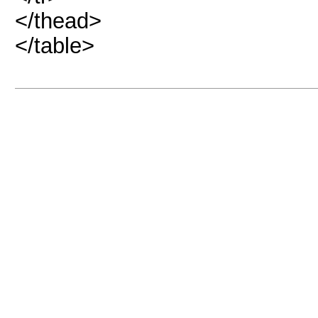
</thead>
</table>