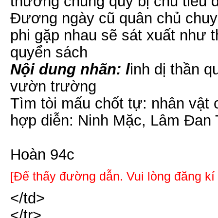
thương chung quy bị chu tiêu d
Đương ngày cũ quân chủ chuyể
phi gặp nhau sẽ sát xuất như 
quyển sách
Nội dung nhãn: l
inh dị thần q
vườn trường
Tìm tòi mấu chốt tự: nhân vật
hợp diễn: Ninh Mặc, Lâm Đan 
Hoàn 94c
[Để thấy đường dẫn. Vui lòng đăng kí
</td>
</tr>