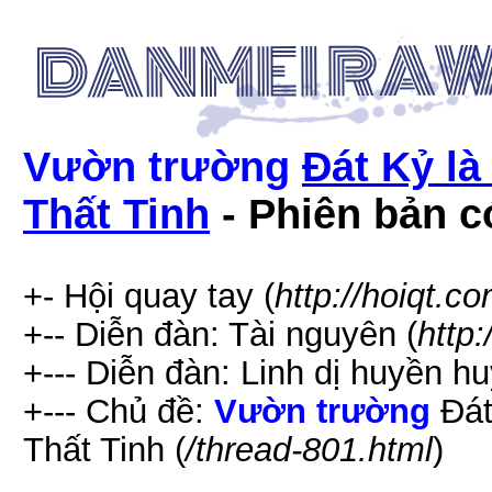
Vườn trường
Đát Kỷ là
Thất Tinh
- Phiên bản có
+- Hội quay tay (
http://hoiqt.c
+-- Diễn đàn: Tài nguyên (
http
+--- Diễn đàn: Linh dị huyền hu
+--- Chủ đề:
Vườn trường
Đát
Thất Tinh (
/thread-801.html
)