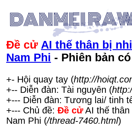
Đề cử
AI thế thân bị nh
Nam Phi
- Phiên bản có 
+- Hội quay tay (
http://hoiqt.c
+-- Diễn đàn: Tài nguyên (
http
+--- Diễn đàn: Tương lai/ tinh t
+--- Chủ đề:
Đề cử
AI thế thân
Nam Phi (
/thread-7460.html
)