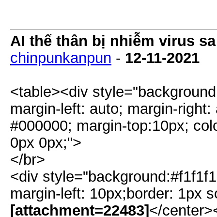
AI thế thân bị nhiễm virus s
chinpunkanpun
-
12-11-2021
<table><div style="background:#
margin-left: auto; margin-righ
#000000; margin-top:10px; col
0px 0px;">
</br>
<div style="background:#f1f1f1
margin-left: 10px;border: 1px s
[attachment=22483]
</center>