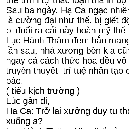
thể trình tự thác loạn thành bộ
Sau ba ngày, Hạ Ca ngạc nhiên
là cường đại như thế, bị giết đ
bị đuổi ra cái này hoàn mỹ thể 
Lục Hành Thâm đem hắn mang đ
lần sau, nhà xưởng bên kia cũn
ngay cả cách thức hóa đều vô d
truyền thuyết trí tuệ nhân tạo 
báo.
( tiểu kịch trường )
Lúc gần đi,
Hạ Ca: Trở lại xưởng duy tu t
xuống a?