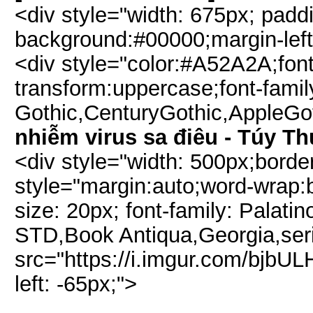
<div style="width: 675px; padd
background:#00000;margin-left
<div style="color:#A52A2A;font
transform:uppercase;font-famil
Gothic,CenturyGothic,AppleGot
nhiễm virus sa điêu - Túy T
<div style="width: 500px;borde
style="margin:auto;word-wrap:b
size: 20px; font-family: Palati
STD,Book Antiqua,Georgia,seri
src="https://i.imgur.com/bjbUL
left: -65px;">