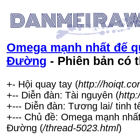
Omega mạnh nhất đế qu
Đường
- Phiên bản có t
+- Hội quay tay (
http://hoiqt.c
+-- Diễn đàn: Tài nguyên (
http
+--- Diễn đàn: Tương lai/ tinh t
+--- Chủ đề: Omega mạnh nhất 
Đường (
/thread-5023.html
)