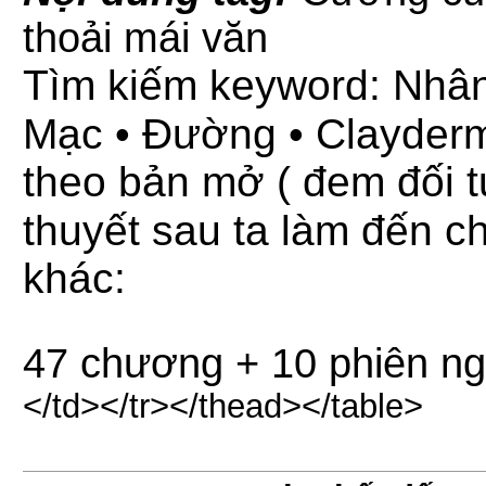
thoải mái văn
Tìm kiếm keyword: Nhân 
Mạc • Đường • Clayderm
theo bản mở ( đem đối 
thuyết sau ta làm đến ch
khác:
47 chương + 10 phiên ng
</td></tr></thead></table>