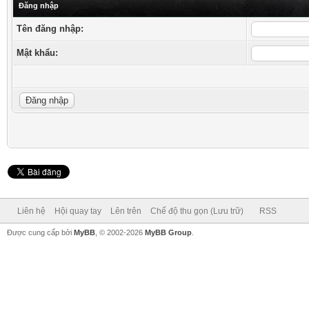
Đăng nhập
Tên đăng nhập:
Mật khẩu:
Liên hệ
Hội quay tay
Lên trên
Chế độ thu gọn (Lưu trữ)
RSS
Được cung cấp bởi
MyBB
, © 2002-2026
MyBB Group
.