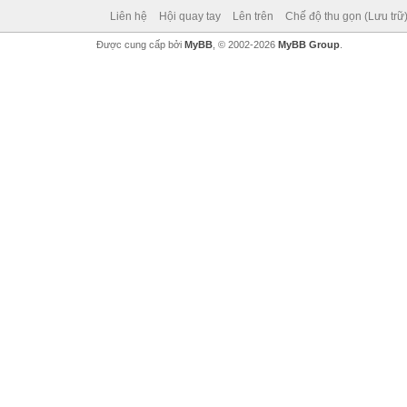
Liên hệ
Hội quay tay
Lên trên
Chế độ thu gọn (Lưu trữ
Được cung cấp bởi
MyBB
, © 2002-2026
MyBB Group
.