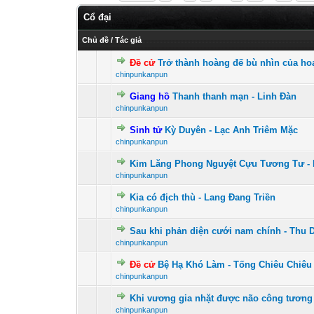
Cổ đại
Chủ đề
/
Tác giả
Đề cử
Trở thành hoàng đế bù nhìn của ho
0 Vote(s) - 0 vư
1
chinpunkanpun
Giang hồ
Thanh thanh mạn - Linh Đàn
0 Vote(s) - 0 vư
1
chinpunkanpun
Sinh tử
Kỳ Duyên - Lạc Anh Triêm Mặc
0 Vote(s) - 0 vư
1
chinpunkanpun
Kim Lăng Phong Nguyệt Cựu Tương Tư - 
0 Vote(s) - 0 vư
1
chinpunkanpun
Kia có địch thù - Lang Đang Triền
0 Vote(s) - 0 vư
1
chinpunkanpun
Sau khi phản diện cưới nam chính - Thu D
0 Vote(s) - 0 vư
1
chinpunkanpun
Đề cử
Bệ Hạ Khó Làm - Tống Chiêu Chiêu
1 Vote(s)
1
chinpunkanpun
Khi vương gia nhặt được não công tương 
0 Vote(s) - 0 vư
1
chinpunkanpun