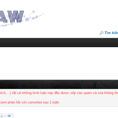
Tìm kiế
thích,…) tất cả những bình luận này đều được xếp vào spam và xóa không th
 comt phản hồi với converter sau 1 tuần
p »