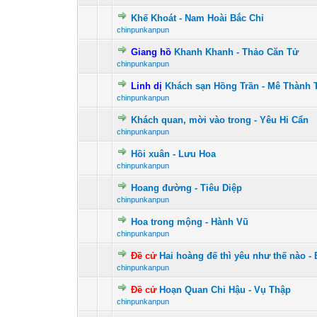
Khế Khoát - Nam Hoài Bắc Chỉ
0 Vote(s) - 0 vư
1
chinpunkanpun
Giang hồ
Khanh Khanh - Thảo Căn Tử
0 Vote(s) - 0 vư
1
chinpunkanpun
Linh dị
Khách sạn Hồng Trần - Mê Thành
0 Vote(s) - 0 vư
1
chinpunkanpun
Khách quan, mời vào trong - Yêu Hi Cẩn
0 Vote(s) - 0 vư
1
chinpunkanpun
Hồi xuân - Lưu Hoa
0 Vote(s) - 0 vư
1
chinpunkanpun
Hoang đường - Tiêu Diệp
0 Vote(s) - 0 vư
1
chinpunkanpun
Hoa trong mộng - Hành Vũ
0 Vote(s) - 0 vư
1
chinpunkanpun
Đề cử
Hai hoàng đế thì yêu như thế nào - 
0 Vote(s) - 0 vư
1
chinpunkanpun
Đề cử
Hoạn Quan Chi Hậu - Vụ Thập
0 Vote(s) - 0 vư
1
chinpunkanpun