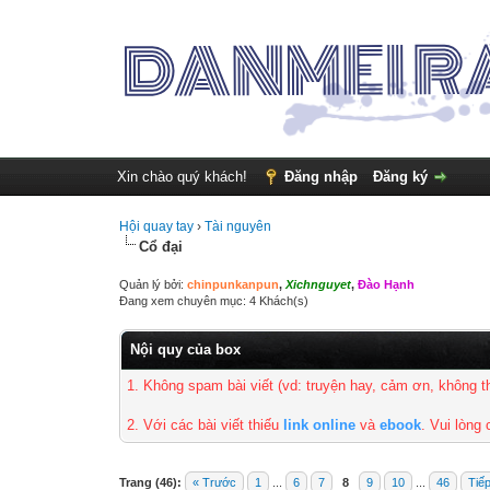
Xin chào quý khách!
Đăng nhập
Đăng ký
Hội quay tay
›
Tài nguyên
Cổ đại
Quản lý bởi:
chinpunkanpun
,
Xichnguyet
,
Đào Hạnh
Đang xem chuyên mục: 4 Khách(s)
Nội quy của box
1. Không spam bài viết
(vd: truyện hay, cảm ơn, không 
2. Với các bài viết thiếu
link online
và
ebook
. Vui lòng
Trang (46):
« Trước
1
...
6
7
8
9
10
...
46
Tiế