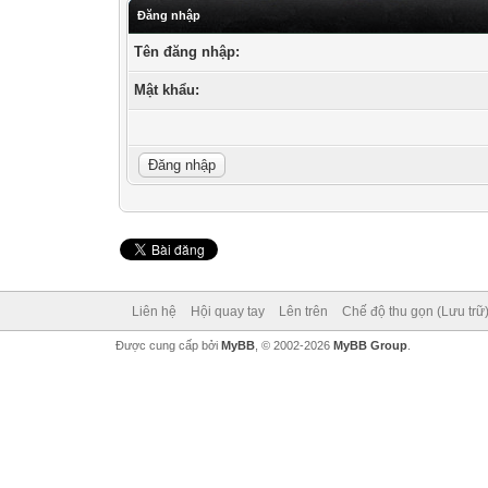
Đăng nhập
Tên đăng nhập:
Mật khẩu:
Liên hệ
Hội quay tay
Lên trên
Chế độ thu gọn (Lưu trữ
Được cung cấp bởi
MyBB
, © 2002-2026
MyBB Group
.