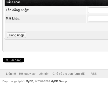
Đăng nhập
Tên đăng nhập:
Mật khẩu:
Liên hệ
Hội quay tay
Lên trên
Chế độ thu gọn (Lưu trữ)
RSS
Được cung cấp bởi
MyBB
, © 2002-2026
MyBB Group
.