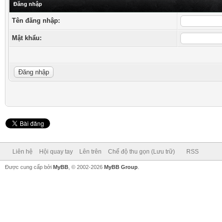
Đăng nhập
Tên đăng nhập:
Mật khẩu:
Liên hệ
Hội quay tay
Lên trên
Chế độ thu gọn (Lưu trữ)
RSS
Được cung cấp bởi
MyBB
, © 2002-2026
MyBB Group
.