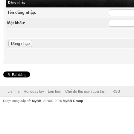
Đăng nhập
Tên đăng nhập:
Mật khẩu:
Liên hệ
Hội quay tay
Lên trên
Chế độ thu gọn (Lưu trữ)
RSS
Được cung cấp bởi
MyBB
, © 2002-2026
MyBB Group
.