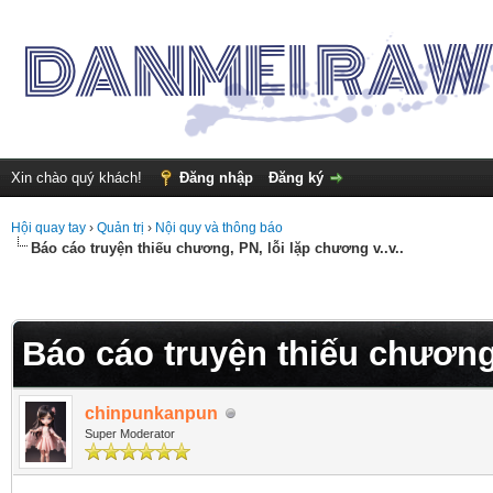
Xin chào quý khách!
Đăng nhập
Đăng ký
Hội quay tay
›
Quản trị
›
Nội quy và thông báo
Báo cáo truyện thiếu chương, PN, lỗi lặp chương v..v..
Báo cáo truyện thiếu chương,
chinpunkanpun
Super Moderator