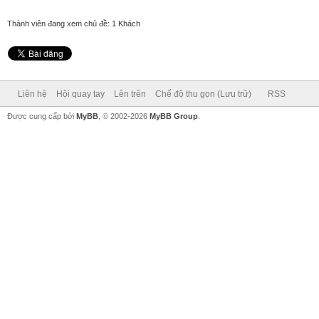
Thành viên đang xem chủ đề: 1 Khách
Liên hệ
Hội quay tay
Lên trên
Chế độ thu gọn (Lưu trữ)
RSS
Được cung cấp bởi
MyBB
, © 2002-2026
MyBB Group
.