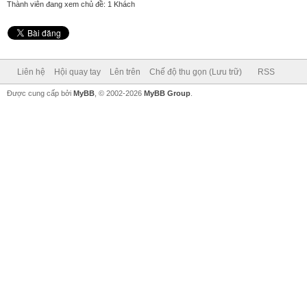
Thành viên đang xem chủ đề: 1 Khách
Liên hệ
Hội quay tay
Lên trên
Chế độ thu gọn (Lưu trữ)
RSS
Được cung cấp bởi
MyBB
, © 2002-2026
MyBB Group
.