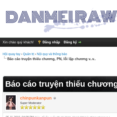
Xin chào quý khách!
Đăng nhập
Đăng ký
Hội quay tay
›
Quản trị
›
Nội quy và thông báo
Báo cáo truyện thiếu chương, PN, lỗi lặp chương v..v..
Báo cáo truyện thiếu chương,
chinpunkanpun
Super Moderator