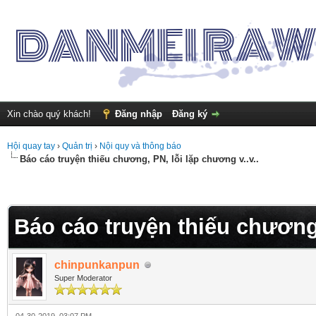
Xin chào quý khách!
Đăng nhập
Đăng ký
Hội quay tay
›
Quản trị
›
Nội quy và thông báo
Báo cáo truyện thiếu chương, PN, lỗi lặp chương v..v..
Báo cáo truyện thiếu chương,
chinpunkanpun
Super Moderator