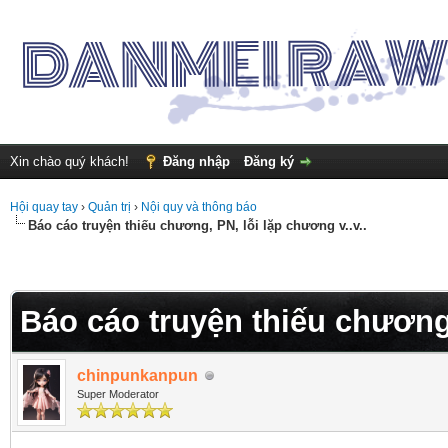
Xin chào quý khách!
Đăng nhập
Đăng ký
Hội quay tay
›
Quản trị
›
Nội quy và thông báo
Báo cáo truyện thiếu chương, PN, lỗi lặp chương v..v..
Báo cáo truyện thiếu chương,
chinpunkanpun
Super Moderator