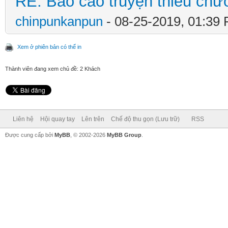
RE: Báo cáo truyện thiếu chươ
chinpunkanpun
- 08-25-2019, 01:39
Xem ở phiên bản có thể in
Thành viên đang xem chủ đề: 2 Khách
Liên hệ
Hội quay tay
Lên trên
Chế độ thu gọn (Lưu trữ)
RSS
Được cung cấp bởi
MyBB
, © 2002-2026
MyBB Group
.