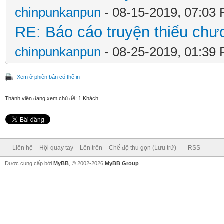
chinpunkanpun
- 08-15-2019, 07:03
RE: Báo cáo truyện thiếu chươ
chinpunkanpun
- 08-25-2019, 01:39
Xem ở phiên bản có thể in
Thành viên đang xem chủ đề: 1 Khách
Liên hệ
Hội quay tay
Lên trên
Chế độ thu gọn (Lưu trữ)
RSS
Được cung cấp bởi
MyBB
, © 2002-2026
MyBB Group
.