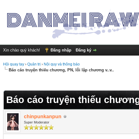
Xin chào quý khách!
Đăng nhập
Đăng ký
Hội quay tay
›
Quản trị
›
Nội quy và thông báo
Báo cáo truyện thiếu chương, PN, lỗi lặp chương v..v..
Báo cáo truyện thiếu chương,
chinpunkanpun
Super Moderator