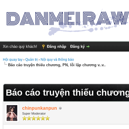
Xin chào quý khách!
Đăng nhập
Đăng ký
Hội quay tay
›
Quản trị
›
Nội quy và thông báo
Báo cáo truyện thiếu chương, PN, lỗi lặp chương v..v..
Báo cáo truyện thiếu chương,
chinpunkanpun
Super Moderator