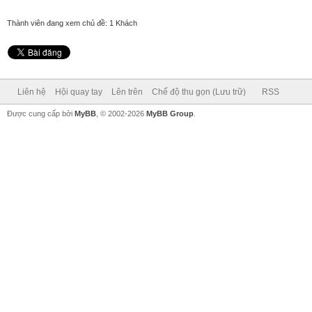
Thành viên đang xem chủ đề: 1 Khách
Liên hệ
Hội quay tay
Lên trên
Chế độ thu gọn (Lưu trữ)
RSS
Được cung cấp bởi
MyBB
, © 2002-2026
MyBB Group
.