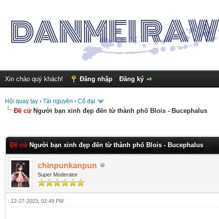
Xin chào quý khách!
Đăng nhập
Đăng ký
Hội quay tay
›
Tài nguyên
›
Cổ đại
Đề cử
Người bạn xinh đẹp đến từ thành phố Blois - Bucephalus
nh 0
Đề cử
Người bạn xinh đẹp đến từ thành phố Blois - Bucephalus
chinpunkanpun
Super Moderator
12-27-2023, 02:49 PM