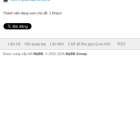
Thành viên đang xem chủ đề: 1 Khách
Liên hệ
Hội quay tay
Lên trên
Chế độ thu gọn (Lưu trữ)
RSS
Được cung cấp bởi
MyBB
, © 2002-2026
MyBB Group
.