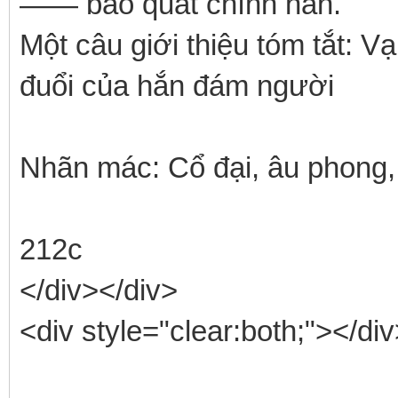
—— bao quát chính hắn.
Một câu giới thiệu tóm tắt: 
đuổi của hắn đám người
Nhãn mác: Cổ đại, âu phong, 
212c
</div></div>
<div style="clear:both;"></di