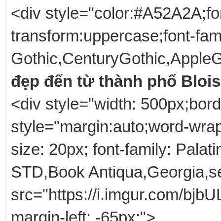
<div style="color:#A52A2A;fon
transform:uppercase;font-fam
Gothic,CenturyGothic,AppleGo
đẹp đến từ thành phố Blois
<div style="width: 500px;bor
style="margin:auto;word-wrap
size: 20px; font-family: Palat
STD,Book Antiqua,Georgia,se
src="https://i.imgur.com/bjbU
margin-left: -65px;">