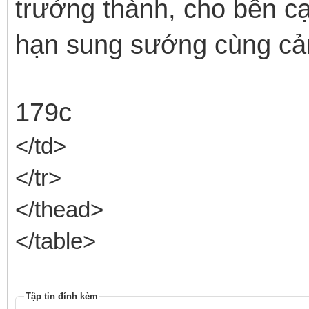
trưởng thành, cho bên c
hạn sung sướng cùng cả
179c
</td>
</tr>
</thead>
</table>
Tập tin đính kèm