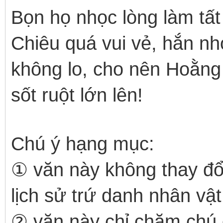
Bọn họ nhọc lòng làm tất
Chiêu quá vui vẻ, hắn n
không lo, cho nên Hoằng
sốt ruột lớn lên!
Chú ý hạng mục:
① văn này không thay đổi 
lịch sử trứ danh nhân vậ
② văn này chỉ chăm chú 