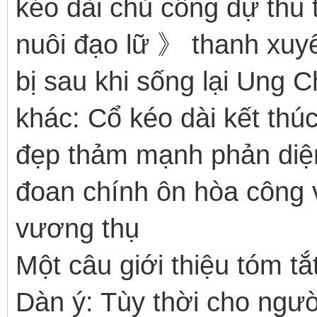
kéo dài chủ công dự thu 
nuôi đạo lữ 》 thanh xuy
bị sau khi sống lại Ung
khác: Cổ kéo dài kết thú
đẹp thảm mạnh phản diệ
đoan chính ôn hòa công v
vương thụ
Một câu giới thiệu tóm t
Dàn ý: Tùy thời cho ngư