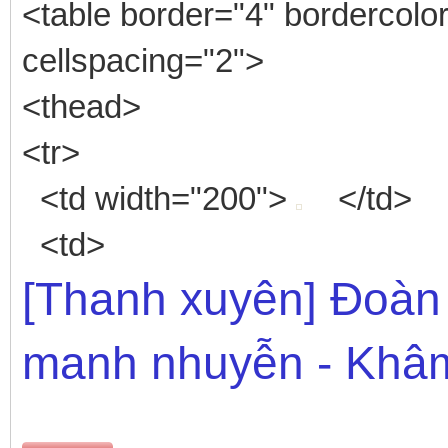
<table border="4" bordercolor
cellspacing="2">
<thead>
<tr>
<td width="200">
</td>
<td>
[Thanh xuyên] Đoàn 
manh nhuyễn - Khâ