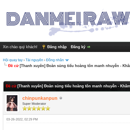
Xin chào quý khách!
Đăng nhập
Đăng ký
Hội quay tay
›
Tài nguyên
›
Đồng nhân
Đề cử
[Thanh xuyên] Đoàn sủng tiểu hoàng tôn manh nhuyễn - Kh
nh 0
Đề cử
[Thanh xuyên] Đoàn sủng tiểu hoàng tôn manh nhuyễn - Khâ
chinpunkanpun
Super Moderator
03-26-2022, 02:29 PM