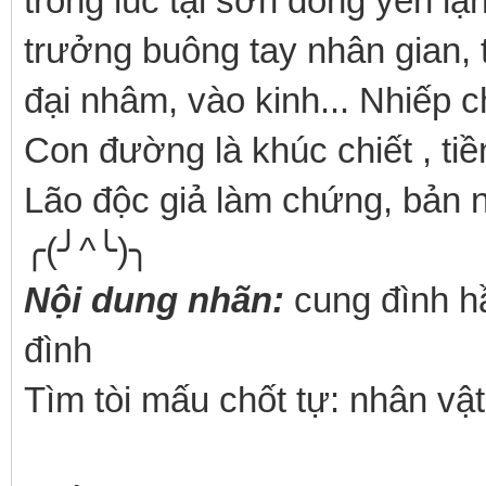
trong lúc tại sơn đông yên l
trưởng buông tay nhân gian, th
đại nhâm, vào kinh... Nhiếp c
Con đường là khúc chiết , tiề
Lão độc giả làm chứng, bản 
╭(╯^╰)╮
Nội dung nhãn:
cung đình hầ
đình
Tìm tòi mấu chốt tự: nhân v