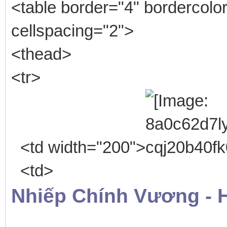
<table border="4" bordercolor
cellspacing="2">
<thead>
<tr>
<td width="200">
<td>
Nhiếp Chính Vương - 