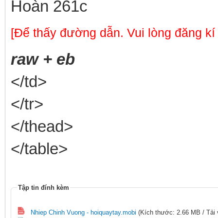
Hoàn 261c
[Để thấy đường dẫn. Vui lòng đăng kí
raw + eb
</td>
</tr>
</thead>
</table>
Tập tin đính kèm
Nhiep Chinh Vuong - hoiquaytay.mobi
(Kích thước: 2.66 MB / Tải 