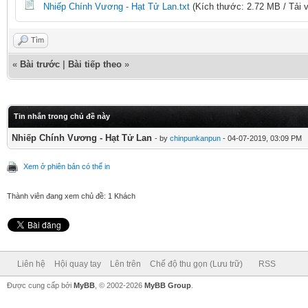
Nhiếp Chính Vương - Hạt Tử Lan.txt
(Kích thước: 2.72 MB / Tải v
Tìm
«
Bài trước
|
Bài tiếp theo
»
Tin nhắn trong chủ đề này
Nhiếp Chính Vương - Hạt Tử Lan
- by
chinpunkanpun
- 04-07-2019, 03:09 PM
Xem ở phiên bản có thể in
Thành viên đang xem chủ đề: 1 Khách
Liên hệ
Hội quay tay
Lên trên
Chế độ thu gọn (Lưu trữ)
RSS
Được cung cấp bởi
MyBB
, © 2002-2026
MyBB Group
.