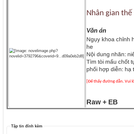
Nhân gian thế 
Văn án
Ngụy khoa chỉnh h
he
Nội dung nhãn: ni
Tìm tòi mấu chốt t
phối hợp diễn: hạ 
[Để thấy đường dẫn. Vui l
Raw + EB
Tập tin đính kèm