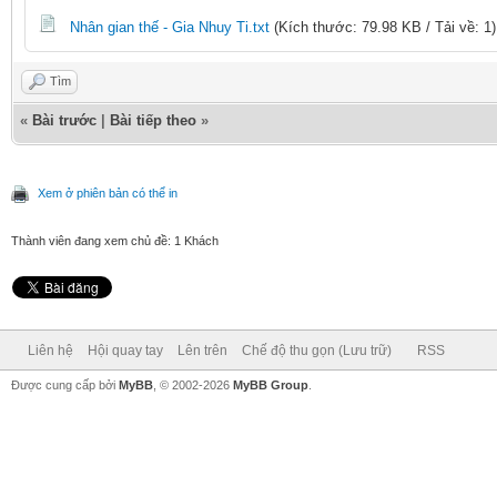
Nhân gian thế - Gia Nhuy Ti.txt
(Kích thước: 79.98 KB / Tải về: 1)
Tìm
«
Bài trước
|
Bài tiếp theo
»
Xem ở phiên bản có thể in
Thành viên đang xem chủ đề: 1 Khách
Liên hệ
Hội quay tay
Lên trên
Chế độ thu gọn (Lưu trữ)
RSS
Được cung cấp bởi
MyBB
, © 2002-2026
MyBB Group
.