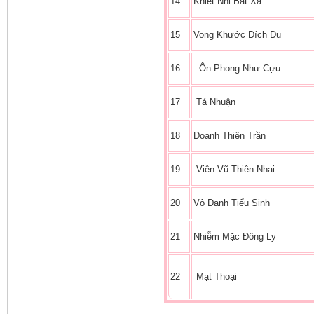
14
Khiết Nhi Bất Xá
15
Vong Khước Đích Du
16
Ôn Phong Như Cựu
17
Tá Nhuận
18
Doanh Thiên Trần
19
Viên Vũ Thiên Nhai
20
Vô Danh Tiểu Sinh
21
Nhiễm Mặc Đông Ly
22
Mạt Thoại