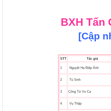
BXH Tấn 
[Cập nh
STT
Tác giả
1
Nguyệt Hạ Điệp Ảnh
2
Tú Sinh
3
Công Tử Vu Ca
4
Vụ Thập