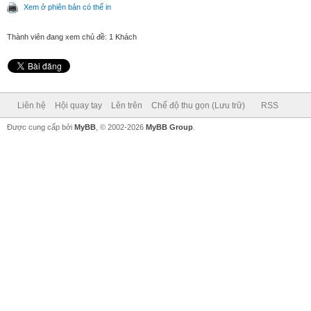
Xem ở phiên bản có thể in
Thành viên đang xem chủ đề: 1 Khách
Liên hệ
Hội quay tay
Lên trên
Chế độ thu gọn (Lưu trữ)
RSS
Được cung cấp bởi
MyBB
, © 2002-2026
MyBB Group
.