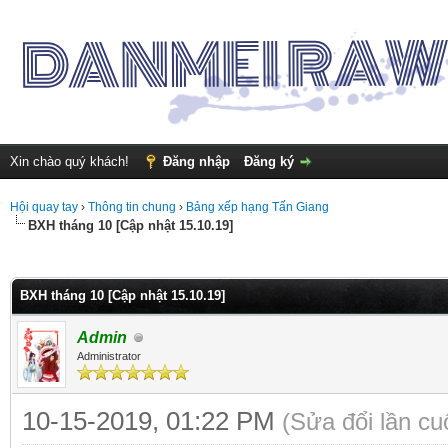
Xin chào quý khách!
Đăng nhập
Đăng ký
Hội quay tay
›
Thông tin chung
›
Bảng xếp hạng Tấn Giang
BXH tháng 10 [Cập nhật 15.10.19]
nh 5
BXH tháng 10 [Cập nhật 15.10.19]
Admin
Administrator
10-15-2019, 01:22 PM
(Sửa đổi lần c