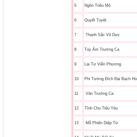
5
Ngôn Triêu Mộ
6
Quyết Tuyệt
7
Thanh Sắc Vũ Dực
8
Túy Ẩm Trường Ca
9
Lai Tự Viễn Phương
10
Phi Tường Đích Đại Bạch H
11
Vân Trường Ca
12
Tĩnh Chu Tiểu Yêu
13
Mỗ Phiến Diệp Tử