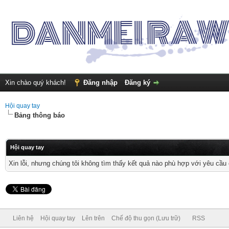
Xin chào quý khách!
Đăng nhập
Đăng ký
Hội quay tay
Bảng thông báo
Hội quay tay
Xin lỗi, nhưng chúng tôi không tìm thấy kết quả nào phù hợp với yêu cầu 
Liên hệ
Hội quay tay
Lên trên
Chế độ thu gọn (Lưu trữ)
RSS